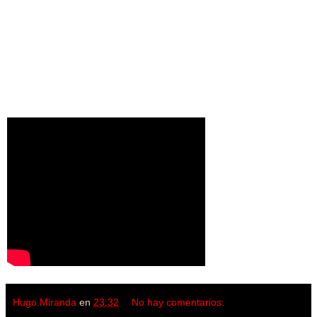
Hugo Miranda
en
23:32
No hay comentarios: