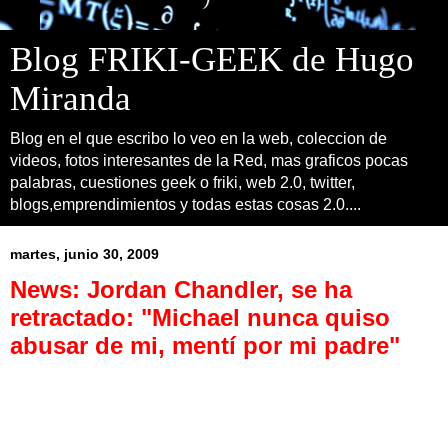
Blog FRIKI-GEEK de Hugo
Miranda
Blog en el que escribo lo veo en la web, coleccion de
videos, fotos interesantes de la Red, mas graficos pocas
palabras, cuestiones geek o friki, web 2.0, twitter,
blogs,emprendimientos y todas estas cosas 2.0....
martes, junio 30, 2009
News: Jordan Chandler, se ha
retractado: "Michael nunca quiso
abusar de mi, mentí por mi padre"