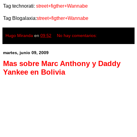
Tag technorati:
street+figther+Wannabe
Tag Blogalaxia:
street+figther+Wannabe
Hugo Miranda
en
09:52
No hay comentarios:
martes, junio 09, 2009
Mas sobre Marc Anthony y Daddy
Yankee en Bolivia