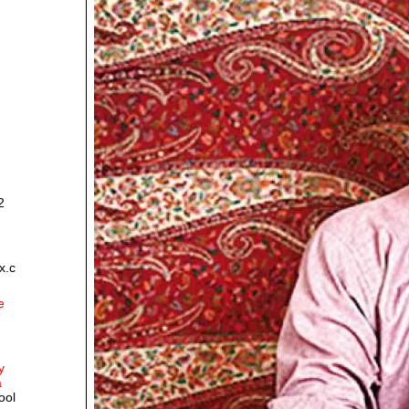
2
x.c
e
y
a
ool