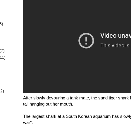
6)
)
(7)
11)
72)
After slowly devouring a tank mate, the sand tiger shar
tail hanging out her mouth.
The largest shark at a South Korean aquarium has slowly 
war".