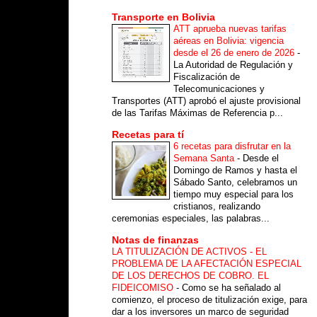
Transporte en Bolivia
ATT aprueba nuevas tarifas
aéreas en Bolivia: vigencia
desde el 26 de enero de 2026
-
La Autoridad de Regulación y
Fiscalización de
Telecomunicaciones y
Transportes (ATT) aprobó el ajuste provisional
de las Tarifas Máximas de Referencia p...
Recetas para tí
6 recetas para disfrutar en la
Semana Santa
-
Desde el
Domingo de Ramos y hasta el
Sábado Santo, celebramos un
tiempo muy especial para los
cristianos, realizando
ceremonias especiales, las palabras...
Notas de finanzas
LA TITULIZACIÓN DE ACTIVOS - EL
PROBLEMA DE LA AFECTACIÓN ESPECIAL
DE LOS DERECHOS DE COBRO. EL
FIDEICOMISO
-
Como se ha señalado al
comienzo, el proceso de titulización exige, para
dar a los inversores un marco de seguridad