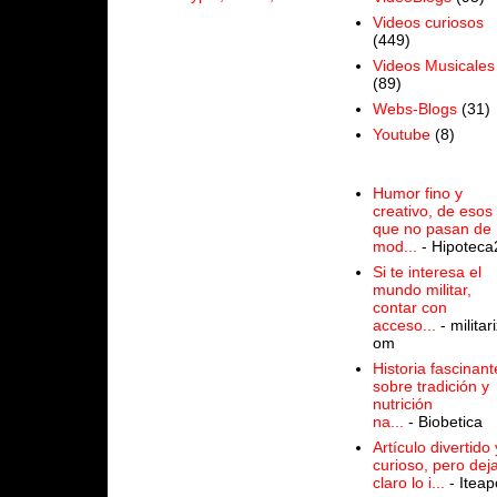
Videos curiosos
(449)
Videos Musicales
(89)
Webs-Blogs
(31)
Youtube
(8)
Humor fino y
creativo, de esos
que no pasan de
mod...
- Hipoteca
Si te interesa el
mundo militar,
contar con
acceso...
- militari
om
Historia fascinant
sobre tradición y
nutrición
na...
- Biobetica
Artículo divertido 
curioso, pero dej
claro lo i...
- Iteap