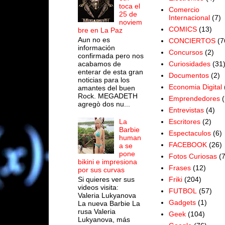
toca el
Comercio
25 de
Internacional
(7)
noviem
COMICS
(13)
bre en La Paz
Aun no es
CONCIERTOS
(7
información
Concursos
(2)
confirmada pero nos
acabamos de
Curiosidades
(31
enterar de esta gran
Documentos
(2)
noticias para los
Economia Digital
amantes del buen
Rock. MEGADETH
Emprendedores
(
agregò dos nu...
Entrevistas
(4)
Escritores
(2)
La
Barbie
Espectaculos
(6)
human
FACEBOOK
(26)
a se
pone
Fotos Curiosas
(
bikini e impresiona
Frases
(12)
por sus curvas
Si quieres ver sus
Friki
(204)
videos visita:
FUTBOL
(57)
Valeria Lukyanova
Gadgets
(1)
La nueva Barbie La
rusa Valeria
Geek
(104)
Lukyanova, más