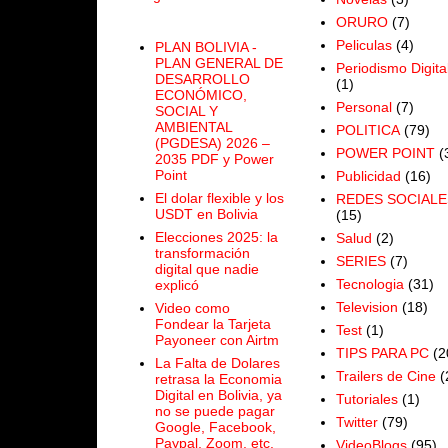
ORURO
(7)
Peliculas
(4)
PLAN BOLIVIA -
PLAN GENERAL DE
Periodismo Digita
DESARROLLO
(1)
ECONÓMICO,
Personal
(7)
SOCIAL Y
AMBIENTAL
POLITICA
(79)
(PGDESA) 2026 –
POWER POINT
(
2035 PDF y Power
Point
Publicidad
(16)
El dolar flexible y los
REDES SOCIALE
USDT en Bolivia
(15)
Elecciones 2025: la
Salud
(2)
transformación
SERIES
(7)
digital que nadie
Tecnologia
(31)
explicó
Television
(18)
Video como
Fondear la Tarjeta
Test
(1)
Payoneer con Airtm
TIPS PARA PC
(2
La Falta de Dolares
Trailers de Cine
(
retrasa la Economia
Digital en Bolivia, ya
Tutoriales
(1)
no se puede pagar
Twitter
(79)
Google, Facebook,
Paypal, Zoom, etc.
VideoBlogs
(95)