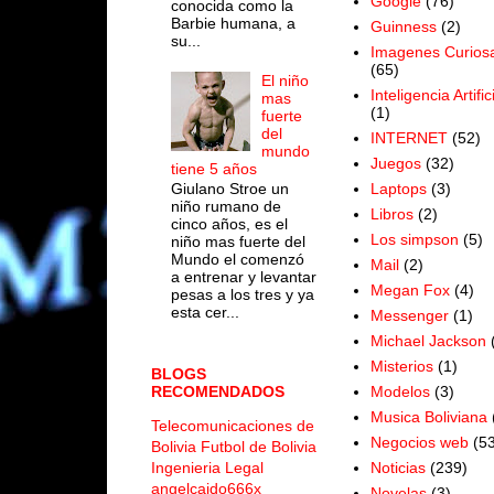
Google
(76)
conocida como la
Barbie humana, a
Guinness
(2)
su...
Imagenes Curios
(65)
El niño
Inteligencia Artific
mas
(1)
fuerte
del
INTERNET
(52)
mundo
Juegos
(32)
tiene 5 años
Laptops
(3)
Giulano Stroe un
niño rumano de
Libros
(2)
cinco años, es el
Los simpson
(5)
niño mas fuerte del
Mundo el comenzó
Mail
(2)
a entrenar y levantar
Megan Fox
(4)
pesas a los tres y ya
esta cer...
Messenger
(1)
Michael Jackson
Misterios
(1)
BLOGS
Modelos
(3)
RECOMENDADOS
Musica Boliviana
Telecomunicaciones de
Negocios web
(53
Bolivia
Futbol de Bolivia
Noticias
(239)
Ingenieria Legal
angelcaido666x
Novelas
(3)