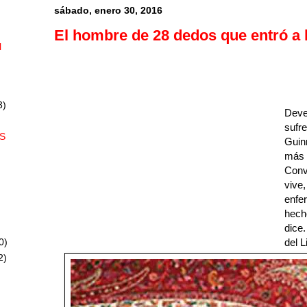
sábado, enero 30, 2016
El hombre de 28 dedos que entró a
l
3)
Deve
sufre
S
Guin
más 
Conve
vive
enfe
hech
dice.
0)
del 
2)