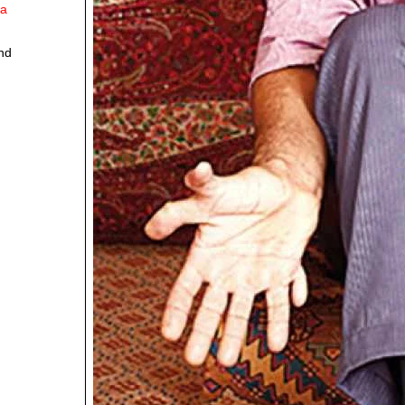
ia
nd