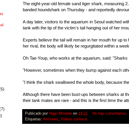
The eight-year-old female sand tiger shark, measuring 2.2
banded houndshark on Thursday - and reportedly devoure
as
A day later, visitors to the aquarium in Seoul watched 
ial
tank with the tip of the victim's tail hanging out of her mou
Experts believe the tail will remain in her mouth for up to 
her rival, the body will likely be regurgitated within a week
Oh Tae-Youp, who works at the aquarium, said: "Sharks ha
"However, sometimes when they bump against each other,
"I think the shark swallowed the whole body, because they 
(5)
Although there have been bust-ups between sharks at the
their tank mates are rare - and this is the first time the 
(7)
Publicado por
Hugo Miranda
en
14:22
No hay comentarios:
)
Etiquetas:
Animales
,
Videos curiosos