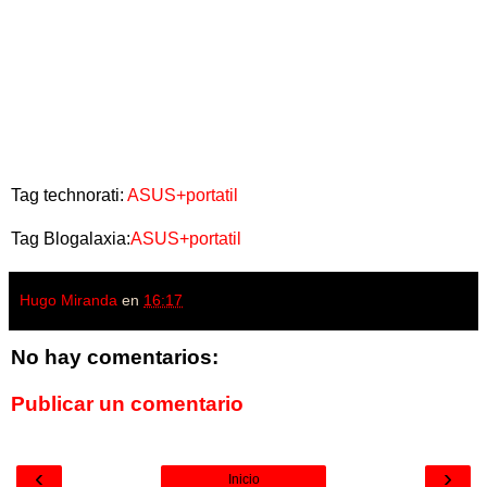
Tag technorati:
ASUS+portatil
Tag Blogalaxia:
ASUS+portatil
Hugo Miranda
en
16:17
No hay comentarios:
Publicar un comentario
‹
›
Inicio