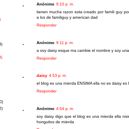
Anónimo
9:10 p. m.
tienen mucha razon esta creado por famili guy po
a los de familiguy y american dad
l
Responder
Anónimo
9:11 p. m.
3)
a soy daisy esque ma cambie el nombre y soy una
S
Responder
daisy
4:53 p. m.
el blog es una mierda ENSIMA ella no es daisy es l
Responder
0)
2)
Anónimo
4:54 p. m.
soy daisy digo que el blog es una mierda ella nis
honguitos de mierda