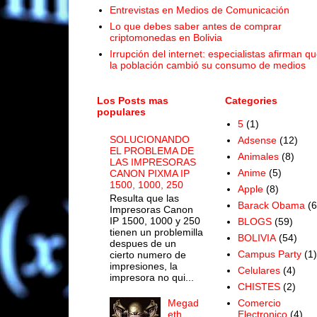
Entrevistas en Medios de Comunicación
Lo que debes saber antes de comprar
criptomonedas en Bolivia
Irrupción del internet: especialistas afirman q
la población cambió su consumo de medios
Los Posts mas
Categories
populares
5
(1)
SOLUCIONANDO
Adsense
(12)
EL PROBLEMA DE
Animales
(8)
LAS IMPRESORAS
Anime
(5)
CANON PIXMA IP
1500, 1000, 250
Apple
(8)
Resulta que las
Barack Obama
(6
Impresoras Canon
IP 1500, 1000 y 250
BLOGS
(59)
tienen un problemilla
BOLIVIA
(54)
despues de un
Campus Party
(1)
cierto numero de
impresiones, la
Celulares
(4)
impresora no qui...
CHISTES
(2)
Megad
Comercio
eth
Electronico
(4)