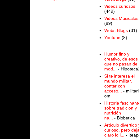
Videos curiosos
(449)
Videos Musicales
(89)
Webs-Blogs
(31)
Youtube
(8)
Humor fino y
creativo, de esos
que no pasan de
mod...
- Hipoteca
Si te interesa el
mundo militar,
contar con
acceso...
- militari
om
Historia fascinant
sobre tradición y
nutrición
na...
- Biobetica
Artículo divertido 
curioso, pero dej
claro lo i...
- Iteap