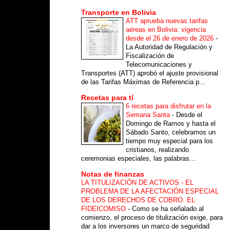
Transporte en Bolivia
ATT aprueba nuevas tarifas
aéreas en Bolivia: vigencia
desde el 26 de enero de 2026
-
La Autoridad de Regulación y
Fiscalización de
Telecomunicaciones y
Transportes (ATT) aprobó el ajuste provisional
de las Tarifas Máximas de Referencia p...
Recetas para tí
6 recetas para disfrutar en la
Semana Santa
-
Desde el
Domingo de Ramos y hasta el
Sábado Santo, celebramos un
tiempo muy especial para los
cristianos, realizando
ceremonias especiales, las palabras...
Notas de finanzas
LA TITULIZACIÓN DE ACTIVOS - EL
PROBLEMA DE LA AFECTACIÓN ESPECIAL
DE LOS DERECHOS DE COBRO. EL
FIDEICOMISO
-
Como se ha señalado al
comienzo, el proceso de titulización exige, para
dar a los inversores un marco de seguridad