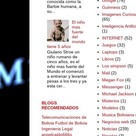
Google
(76)
conocida como la
Barbie humana, a
Guinness
(2)
su...
Imagenes Curios
(65)
El niño
Inteligencia Artific
mas
(1)
fuerte
del
INTERNET
(52)
mundo
Juegos
(32)
tiene 5 años
Laptops
(3)
Giulano Stroe un
niño rumano de
Libros
(2)
cinco años, es el
Los simpson
(5)
niño mas fuerte del
Mundo el comenzó
Mail
(2)
a entrenar y levantar
Megan Fox
(4)
pesas a los tres y ya
esta cer...
Messenger
(1)
Michael Jackson
Misterios
(1)
BLOGS
Modelos
(3)
RECOMENDADOS
Musica Boliviana
Telecomunicaciones de
Negocios web
(53
Bolivia
Futbol de Bolivia
Noticias
(239)
Ingenieria Legal
angelcaido666x
Novelas
(3)