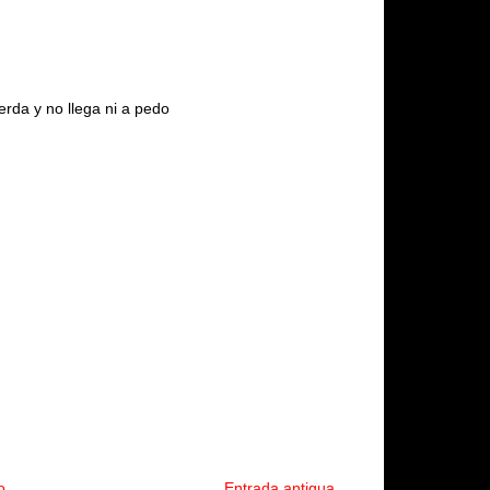
erda y no llega ni a pedo
o
Entrada antigua