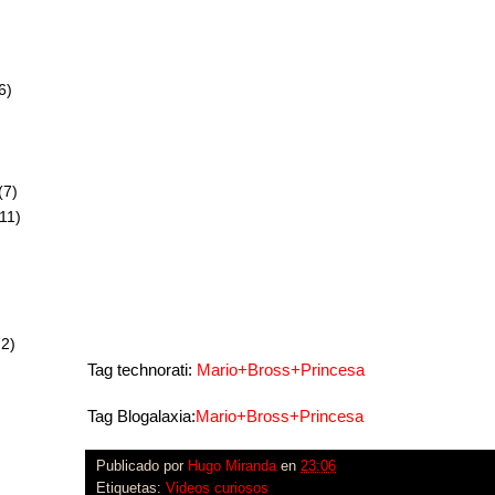
6)
)
(7)
11)
72)
Tag technorati:
Mario+Bross+Princesa
Tag Blogalaxia:
Mario+Bross+Princesa
Publicado por
Hugo Miranda
en
23:06
Etiquetas:
Videos curiosos