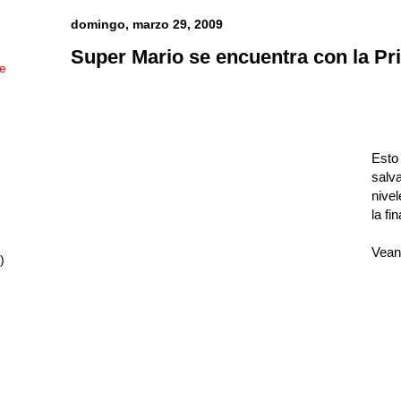
domingo, marzo 29, 2009
Super Mario se encuentra con la Princ
ue
Esto
salv
nive
la fi
Vean
)