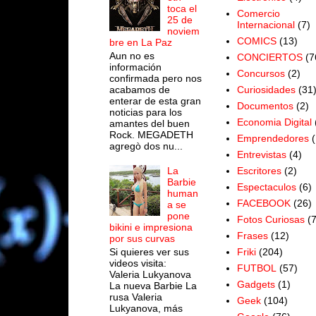
toca el
Comercio
25 de
Internacional
(7)
noviem
COMICS
(13)
bre en La Paz
Aun no es
CONCIERTOS
(7
información
Concursos
(2)
confirmada pero nos
acabamos de
Curiosidades
(31
enterar de esta gran
Documentos
(2)
noticias para los
Economia Digital
amantes del buen
Rock. MEGADETH
Emprendedores
(
agregò dos nu...
Entrevistas
(4)
Escritores
(2)
La
Barbie
Espectaculos
(6)
human
FACEBOOK
(26)
a se
pone
Fotos Curiosas
(
bikini e impresiona
Frases
(12)
por sus curvas
Si quieres ver sus
Friki
(204)
videos visita:
FUTBOL
(57)
Valeria Lukyanova
Gadgets
(1)
La nueva Barbie La
rusa Valeria
Geek
(104)
Lukyanova, más