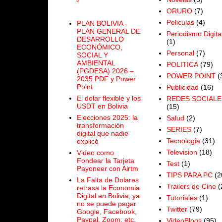
ORURO
(7)
Peliculas
(4)
PLAN BOLIVIA -
PLAN GENERAL DE
Periodismo Digita
DESARROLLO
(1)
ECONÓMICO,
Personal
(7)
SOCIAL Y
AMBIENTAL
POLITICA
(79)
(PGDESA) 2026 –
POWER POINT
(
2035 PDF y Power
Point
Publicidad
(16)
El dolar flexible y los
REDES SOCIALE
USDT en Bolivia
(15)
Elecciones 2025: la
Salud
(2)
transformación
SERIES
(7)
digital que nadie
Tecnologia
(31)
explicó
Television
(18)
Video como
Fondear la Tarjeta
Test
(1)
Payoneer con Airtm
TIPS PARA PC
(2
La Falta de Dolares
Trailers de Cine
(
retrasa la Economia
Digital en Bolivia, ya
Tutoriales
(1)
no se puede pagar
Twitter
(79)
Google, Facebook,
Paypal, Zoom, etc.
VideoBlogs
(95)