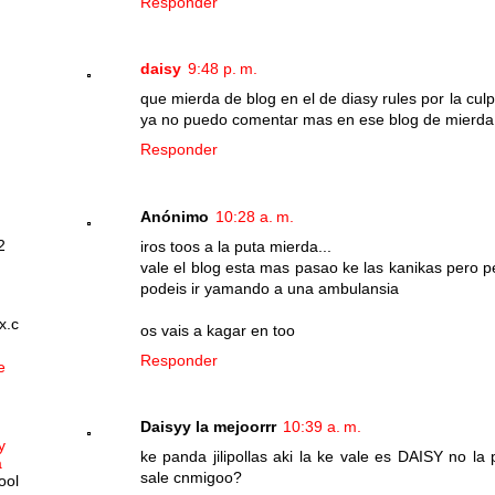
Responder
daisy
9:48 p. m.
que mierda de blog en el de diasy rules por la cu
ya no puedo comentar mas en ese blog de mierda
Responder
Anónimo
10:28 a. m.
2
iros toos a la puta mierda...
vale el blog esta mas pasao ke las kanikas pero p
podeis ir yamando a una ambulansia
x.c
os vais a kagar en too
Responder
e
Daisyy la mejoorrr
10:39 a. m.
y
ke panda jilipollas aki la ke vale es DAISY no l
a
sale cnmigoo?
ool