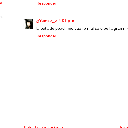
ia
Responder
nd
ღYume◕‿◕
4:01 p. m.
la puta de peach me cae re mal se cree la gran mi
Responder
Entrada más reciente
Inici