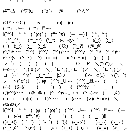
(#‵′)凸 (‵▽′)ψ （°ο°）~ @ (^人^)
(O ^ ~ ^ O) [>/ c _ m(__)m
( ^^) _U~~ ( ^^) _旦~~
!(^^)! ^_^ ( ^)o(^ ) (#^.^#) (ー_ー)!! (*^。^*)
（*^_^*） (*^_^*) (*_*; (-。-)y-゜゜゜ (/_;) (:_;)
(’;') (;_:) (;_; (;_;)/~~~ (;O;) (?_?) (@_@。
(^.^)/~~~ (^’^) (^^)/ (^^) /~~~ (^^)v (^_^)/ (^_^)/~
(^_^)v (^_^.) (^) (=_=) （●＾o＾●） (p_-) (゜
レ゜) :( :-( :) :-) :| :-| :- :-O :-P ＼(^o^)／ ＼
(~o~)／ ＼(-o-)／ ＼(゜ロ＼)(／ロ゜)／ ＼(゜ロ＼) (／
ロ゜)／ ^m^ _(_^_)_ |:3ミ 8-> φ(..) ヽ(^。^)
ノ ヽ(^o^)丿 ( ..)φ ( ^^) _U~~ ( ^^) _旦~~ ( 一一)
(-”-) ($–)/~~~ (ーー゛) ((+_+)) (*^^)v (；一_一)
(@^^)/~~~ (＠_＠;) (^。^)y -.。o○ (^_-)-☆ (－－〆)
(+o+) (o|o) (T_T)/~~~ (ToT)/~~~ (V)o￥o(V) ＼
(◎o◎)／！
!(^^)! ^_^ ( ..)φ ( ^)o(^ ) ( ^^) _U~~ ( ^^) _旦~~ ( 一
一) (-”-) (#^.^#) (ーー゛) (ーー;) (ー_ー)!!
((+_+)) (゜゜) (゜-゜) (゜))) (-_-メ) (~_~) (~_~;)
(~_~メ) (~o~) (－－〆) (+_+) (+o+) (=_=) (>_ :-