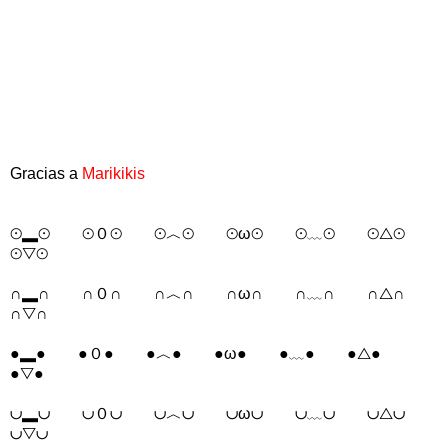
Gracias a
Marikikis
⊙▂⊙ ⊙０⊙ ⊙︿⊙ ⊙ω⊙ ⊙﹏⊙ ⊙△⊙
⊙▽⊙
∩▂∩ ∩０∩ ∩︿∩ ∩ω∩ ∩﹏∩ ∩△∩
∩▽∩
●▂● ●０● ●︿● ●ω● ●﹏● ●△●
●▽●
∪▂∪ ∪０∪ ∪︿∪ ∪ω∪ ∪﹏∪ ∪△∪
∪▽∪