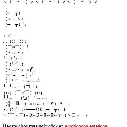
＜（￣︶￣）＞＜（￣︶￣）＞＜（￣︶￣）＞
（┬＿┬）
（＞﹏＜）
（┬＿┬）↘
〒▽〒
…（⊙＿⊙；）
（￣∞￣） ！
（︶︿︶）
╰（‵□′）╯
（（‵□′））
（︶︿︶）＝凸
（╯－＿－）╯
（╯‵□′）╯︵┴─┴
┴─┴︵╰（‵□′╰）
╭∩╮（￣▽￣）╭∩╮
┴┴︵╰（‵□′）╯︵┴┴
（╬￣皿￣）＝○＃（￣＃）３￣）
＜（‵□′）＞───Ｃε（┬＿┬）３
＜( ￣︿￣)︵θ︵θ︵θ︵θ︵☆（＞口＜－）
Hay muchos mas solo click en
emoticonos estaticos