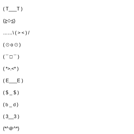
( T___T )
(≧◇≦)
……\ ( > < ) /
( ⊙ o ⊙ )
( ¯ □ ¯ )
( *>.<* )
( E___E )
( $ _ $ )
(ｂ_ｄ)
( 3__3 )
(*^＠^*)