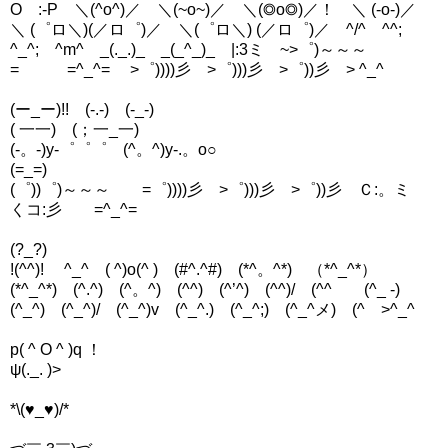
O :-P ＼(^o^)／ ＼(~o~)／ ＼(◎o◎)／！ ＼ (-o-)／
＼ (゜ロ＼)(／ロ゜)／ ＼(゜ロ＼) (／ロ゜)／ ^/^ ^^;
^_^; ^m^ _(._.)_ _(_^_)_ |:3ミ ~>゜)～～～
= =^_^= >゜))))彡 >゜)))彡 >゜))彡 > ^_^
(ー_ー)!! (-.-) (-_-)
( 一一) (；一_一)
(-。-)y-゜゜゜ (^。^)y-.。o○
(=_=)
(゜))゜)～～～ =゜))))彡 >゜)))彡 >゜))彡 Ｃ:。ミ
くコ:彡 =^_^=
(?_?)
!(^^)! ^_^ ( ^)o(^ ) (#^.^#) (*^。^*) （*^_^*）
(*^_^*) (^.^) (^。^) (^^) (^’^) (^^)/ (^^ゞ (^_ -)
(^_^) (^_^)/ (^_^)v (^_^.) (^_^;) (^_^メ) (^ >^_^
p( ^ O ^ )q ！
ψ(._. )>
*\(♥_♥)/*