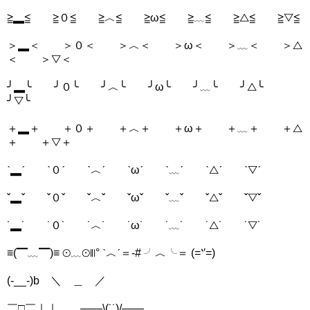
≧▂≦ ≧０≦ ≧︿≦ ≧ω≦ ≧﹏≦ ≧△≦ ≧▽≦
＞▂＜ ＞０＜ ＞︿＜ ＞ω＜ ＞﹏＜ ＞△
＜ ＞▽＜
╯▂╰ ╯０╰ ╯︿╰ ╯ω╰ ╯﹏╰ ╯△╰
╯▽╰
＋▂＋ ＋０＋ ＋︿＋ ＋ω＋ ＋﹏＋ ＋△
＋ ＋▽＋
ˋ▂ˊ ˋ０ˊ ˋ︿ˊ ˋωˊ ˋ﹏ˊ ˋ△ˊ ˋ▽ˊ
ˇ▂ˇ ˇ０ˇ ˇ︿ˇ ˇωˇ ˇ﹏ˇ ˇ△ˇ ˇ▽ˇ
˙▂˙ ˙０˙ ˙︿˙ ˙ω˙ ˙﹏˙ ˙△˙ ˙▽˙
≡(▔﹏▔)≡ ⊙﹏⊙∥∣° ˋ︿ˊ＝-# ╯︿╰＝ (=‵′=)
(-__-)b ＼ ＿ ／
￣□￣｜｜ ——\(˙˙)/——