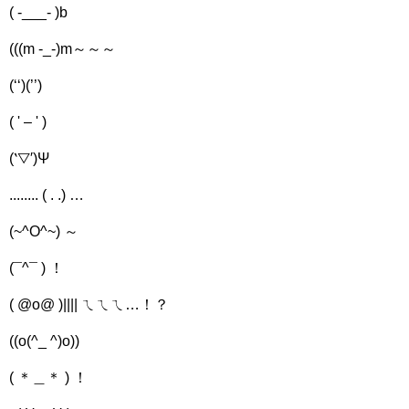
( -___- )b
(((m -_-)m～～～
(‘‘)(’’)
( ' – ' )
(‵▽′)Ψ
........ ( . .) …
(~^O^~) ～
(¯^¯ ) ！
( @o@ )|||| ㄟㄟㄟ…！？
((o(^_ ^)o))
( ＊＿＊ ) ！