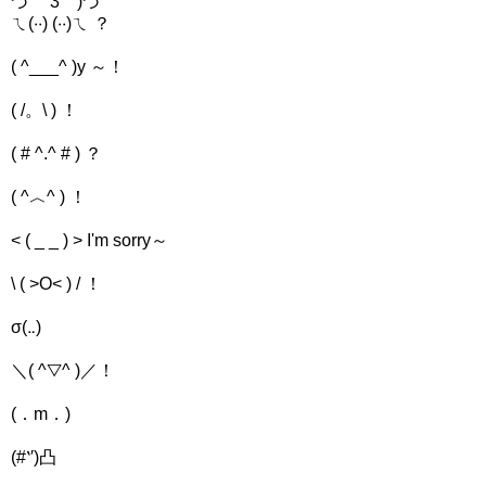
づ￣ 3￣)づ
ㄟ(‧‧) (‧‧)ㄟ ？
( ^___^ )y ～！
( /。\ ) ！
( # ^.^ # ) ？
( ^︿^ ) ！
< ( _ _ ) > I'm sorry～
\ ( >O< ) / ！
σ(‥)
＼( ^▽^ )／！
(．m．)
(#‵′)凸