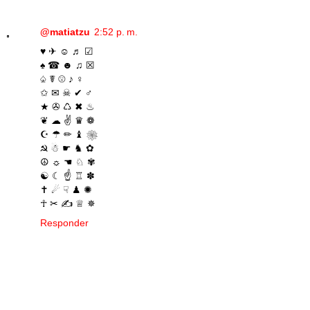
@matiatzu
2:52 p. m.
♥ ✈ ☺ ♬ ☑
♠ ☎ ☻ ♫ ☒
♤ ☤ ☹ ♪ ♀
✩ ✉ ☠ ✔ ♂
★ ✇ ♺ ✖ ♨
❦ ☁ ✌ ♛ ❁
☪ ☂ ✏ ♝ ❀
☭ ☃ ☛ ♞ ✿
☮ ☼ ☚ ♘ ✾
☯ ☾ ☝ ♖ ✽
✝ ☄ ☟ ♟ ✺
☥ ✂ ✍ ♕ ✵
Responder