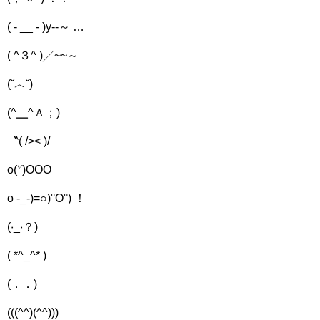
( - __ - )y--～ …
( ^３^ )╱~~～
(ˇ︿ˇ)
(^╴^Ａ；)
〝( />< )/
o(‵′)OOO
o -_-)=○)°O°) ！
(‧_‧？)
( *^_^* )
(．．)
(((^^)(^^)))