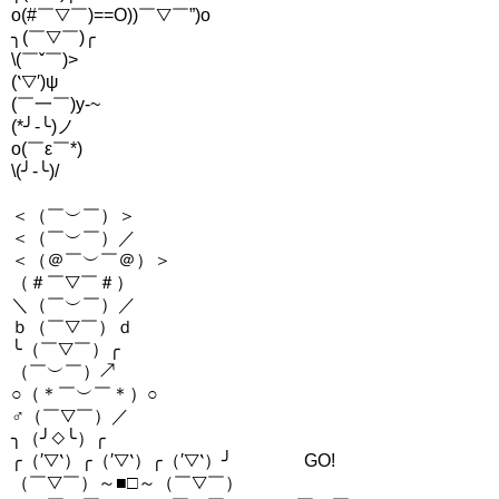
o(#￣▽￣)==O))￣▽￣”)o
╮(￣▽￣)╭
\(￣ˇ￣)>
(‵▽′)ψ
(￣一￣)y-~
(*╯-╰)ノ
o(￣ε￣*)
\(╯-╰)/
＜（￣︶￣）＞
＜（￣︶￣）／
＜（＠￣︶￣＠）＞
（＃￣▽￣＃）
＼（￣︶￣）／
ｂ（￣▽￣）ｄ
╰（￣▽￣）╭
（￣︶￣）↗
○（＊￣︶￣＊）○
♂（￣▽￣）／
╮（╯◇╰）╭
╭（′▽‵）╭（′▽‵）╭（′▽‵）╯ GO!
（￣▽￣）～■□～（￣▽￣）