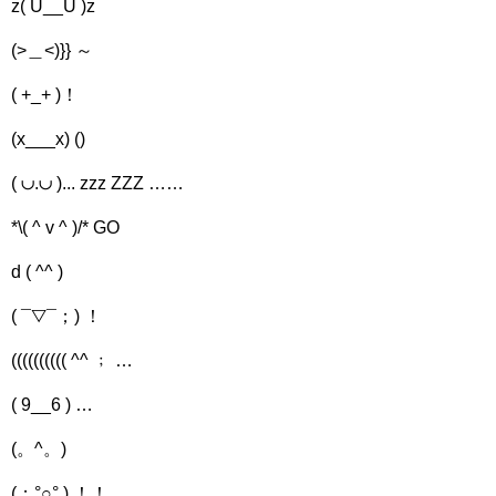
z( U__U )z
(>＿<)}} ～
( +_+ )！
(x___x) ()
( ∪.∪ )... zzz ZZZ ……
*\( ^ v ^ )/* GO
d ( ^^ )
( ¯▽¯；) ！
(((((((((( ^^ ﹔ …
( 9__6 ) …
(。^。)
(；°○° ) ！！