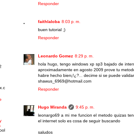
Responder
faithlaloba
8:03 p. m.
buen tutorial ;)
Responder
Leonardo Gomez
8:29 p. m.
hola hugo, tengo windows xp sp3 bajado de intern
2
aproximadamente en agosto 2009 prove tu metodo e
habre hecho bien¡!¿?... decime si se puede validar.
shawus_6969@hotmail.com
x.c
Responder
e
Hugo Miranda
9:45 p. m.
leonargo69 a mi me funcion el metodo quizas teng
y
el internet solo es cosa de seguir buscando
a
ool
saludos