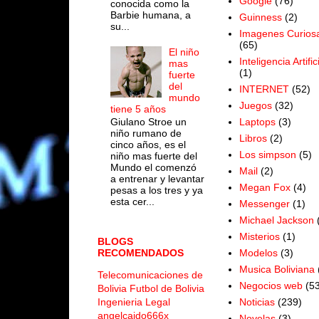
Google
(76)
conocida como la
Barbie humana, a
Guinness
(2)
su...
Imagenes Curios
(65)
El niño
Inteligencia Artific
mas
(1)
fuerte
del
INTERNET
(52)
mundo
Juegos
(32)
tiene 5 años
Laptops
(3)
Giulano Stroe un
niño rumano de
Libros
(2)
cinco años, es el
Los simpson
(5)
niño mas fuerte del
Mundo el comenzó
Mail
(2)
a entrenar y levantar
Megan Fox
(4)
pesas a los tres y ya
esta cer...
Messenger
(1)
Michael Jackson
Misterios
(1)
BLOGS
Modelos
(3)
RECOMENDADOS
Musica Boliviana
Telecomunicaciones de
Negocios web
(53
Bolivia
Futbol de Bolivia
Noticias
(239)
Ingenieria Legal
angelcaido666x
Novelas
(3)