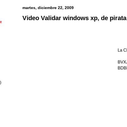
martes, diciembre 22, 2009
Video Validar windows xp, de pirat
ue
La C
BVXJ
BDB
)