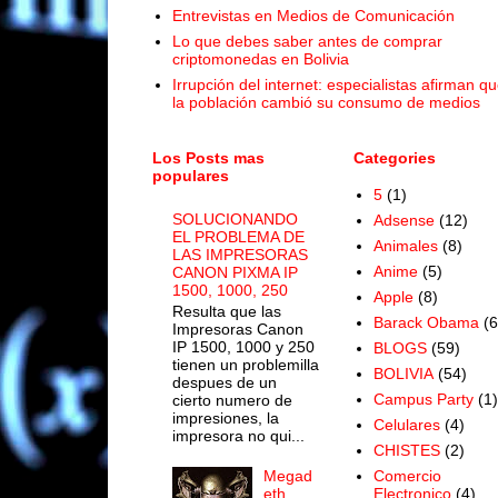
Entrevistas en Medios de Comunicación
Lo que debes saber antes de comprar
criptomonedas en Bolivia
Irrupción del internet: especialistas afirman q
la población cambió su consumo de medios
Los Posts mas
Categories
populares
5
(1)
SOLUCIONANDO
Adsense
(12)
EL PROBLEMA DE
Animales
(8)
LAS IMPRESORAS
Anime
(5)
CANON PIXMA IP
1500, 1000, 250
Apple
(8)
Resulta que las
Barack Obama
(6
Impresoras Canon
IP 1500, 1000 y 250
BLOGS
(59)
tienen un problemilla
BOLIVIA
(54)
despues de un
Campus Party
(1)
cierto numero de
impresiones, la
Celulares
(4)
impresora no qui...
CHISTES
(2)
Megad
Comercio
eth
Electronico
(4)