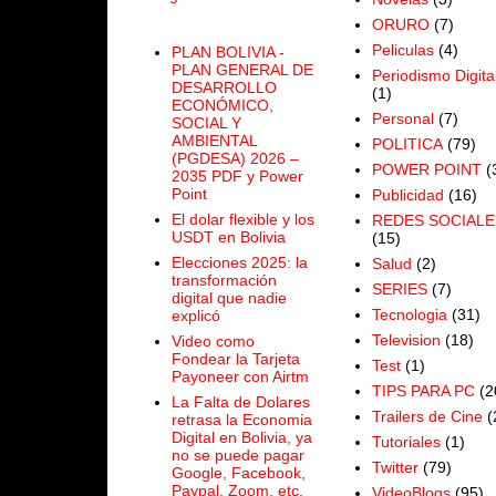
ORURO
(7)
Peliculas
(4)
PLAN BOLIVIA -
PLAN GENERAL DE
Periodismo Digita
DESARROLLO
(1)
ECONÓMICO,
Personal
(7)
SOCIAL Y
AMBIENTAL
POLITICA
(79)
(PGDESA) 2026 –
POWER POINT
(
2035 PDF y Power
Point
Publicidad
(16)
El dolar flexible y los
REDES SOCIALE
USDT en Bolivia
(15)
Elecciones 2025: la
Salud
(2)
transformación
SERIES
(7)
digital que nadie
Tecnologia
(31)
explicó
Television
(18)
Video como
Fondear la Tarjeta
Test
(1)
Payoneer con Airtm
TIPS PARA PC
(2
La Falta de Dolares
Trailers de Cine
(
retrasa la Economia
Digital en Bolivia, ya
Tutoriales
(1)
no se puede pagar
Twitter
(79)
Google, Facebook,
Paypal, Zoom, etc.
VideoBlogs
(95)