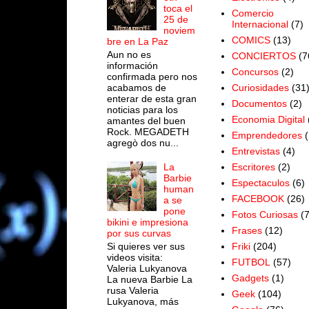
toca el
Comercio
25 de
Internacional
(7)
noviem
COMICS
(13)
bre en La Paz
Aun no es
CONCIERTOS
(7
información
Concursos
(2)
confirmada pero nos
acabamos de
Curiosidades
(31
enterar de esta gran
Documentos
(2)
noticias para los
Economia Digital
amantes del buen
Rock. MEGADETH
Emprendedores
(
agregò dos nu...
Entrevistas
(4)
Escritores
(2)
La
Barbie
Espectaculos
(6)
human
FACEBOOK
(26)
a se
pone
Fotos Curiosas
(
bikini e impresiona
Frases
(12)
por sus curvas
Si quieres ver sus
Friki
(204)
videos visita:
FUTBOL
(57)
Valeria Lukyanova
Gadgets
(1)
La nueva Barbie La
rusa Valeria
Geek
(104)
Lukyanova, más