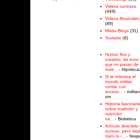
Videos curiosos
(449)
Videos Musicales
(89)
Webs-Blogs
(31)
Youtube
(8)
Humor fino y
creativo, de esos
que no pasan de
mod...
- Hipoteca
Si te interesa el
mundo militar,
contar con
acceso...
- militari
om
Historia fascinant
sobre tradición y
nutrición
na...
- Biobetica
Artículo divertido 
curioso, pero dej
claro lo i...
- Iteap