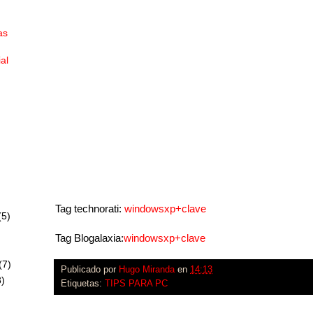
as
ial
Tag technorati:
windowsxp+clave
(5)
Tag Blogalaxia:
windowsxp+clave
(7)
Publicado por
Hugo Miranda
en
14:13
)
Etiquetas:
TIPS PARA PC