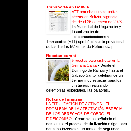
Transporte en Bolivia
ATT aprueba nuevas tarifas
aéreas en Bolivia: vigencia
desde el 26 de enero de 2026
-
La Autoridad de Regulación y
Fiscalización de
Telecomunicaciones y
Transportes (ATT) aprobó el ajuste provisional
de las Tarifas Máximas de Referencia p...
Recetas para tí
6 recetas para disfrutar en la
Semana Santa
-
Desde el
Domingo de Ramos y hasta el
Sábado Santo, celebramos un
tiempo muy especial para los
cristianos, realizando
ceremonias especiales, las palabras...
Notas de finanzas
LA TITULIZACIÓN DE ACTIVOS - EL
PROBLEMA DE LA AFECTACIÓN ESPECIAL
DE LOS DERECHOS DE COBRO. EL
FIDEICOMISO
-
Como se ha señalado al
comienzo, el proceso de titulización exige, para
dar a los inversores un marco de seguridad