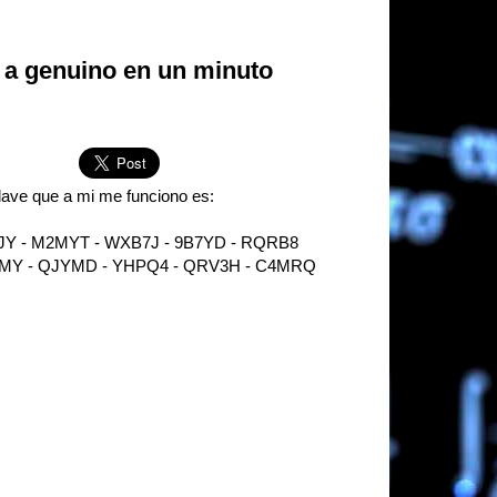
a a genuino en un minuto
lave que a mi me funciono es:
Y - M2MYT - WXB7J - 9B7YD - RQRB8
MY - QJYMD - YHPQ4 - QRV3H - C4MRQ