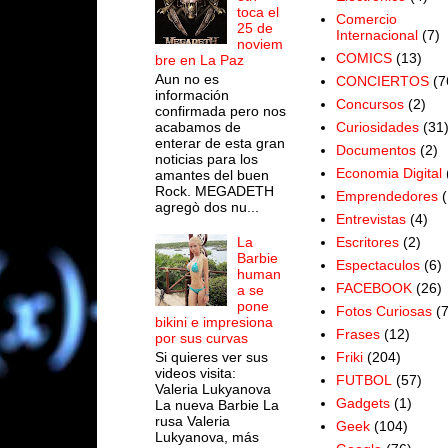
toca el
Comercio
25 de
Internacional
(7)
noviem
COMICS
(13)
bre en La Paz
Aun no es
CONCIERTOS
(7
información
Concursos
(2)
confirmada pero nos
acabamos de
Curiosidades
(31
enterar de esta gran
Documentos
(2)
noticias para los
Economia Digital
amantes del buen
Rock. MEGADETH
Emprendedores
(
agregò dos nu...
Entrevistas
(4)
Escritores
(2)
La
Barbie
Espectaculos
(6)
human
FACEBOOK
(26)
a se
pone
Fotos Curiosas
(
bikini e impresiona
Frases
(12)
por sus curvas
Si quieres ver sus
Friki
(204)
videos visita:
FUTBOL
(57)
Valeria Lukyanova
Gadgets
(1)
La nueva Barbie La
rusa Valeria
Geek
(104)
Lukyanova, más