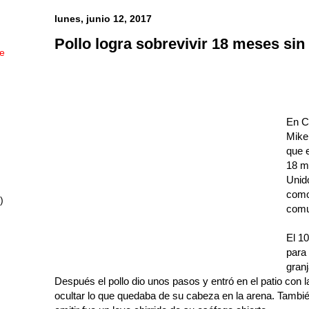
lunes, junio 12, 2017
Pollo logra sobrevivir 18 meses sin
ue
En Co
Mike,
que 
18 m
Unid
como
)
comu
El 1
para
granj
Después el pollo dio unos pasos y entró en el patio con 
ocultar lo que quedaba de su cabeza en la arena. Tambié