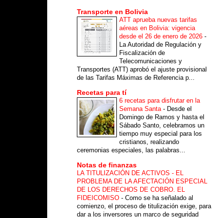
Transporte en Bolivia
ATT aprueba nuevas tarifas
aéreas en Bolivia: vigencia
desde el 26 de enero de 2026
-
La Autoridad de Regulación y
Fiscalización de
Telecomunicaciones y
Transportes (ATT) aprobó el ajuste provisional
de las Tarifas Máximas de Referencia p...
Recetas para tí
6 recetas para disfrutar en la
Semana Santa
-
Desde el
Domingo de Ramos y hasta el
Sábado Santo, celebramos un
tiempo muy especial para los
cristianos, realizando
ceremonias especiales, las palabras...
Notas de finanzas
LA TITULIZACIÓN DE ACTIVOS - EL
PROBLEMA DE LA AFECTACIÓN ESPECIAL
DE LOS DERECHOS DE COBRO. EL
FIDEICOMISO
-
Como se ha señalado al
comienzo, el proceso de titulización exige, para
dar a los inversores un marco de seguridad