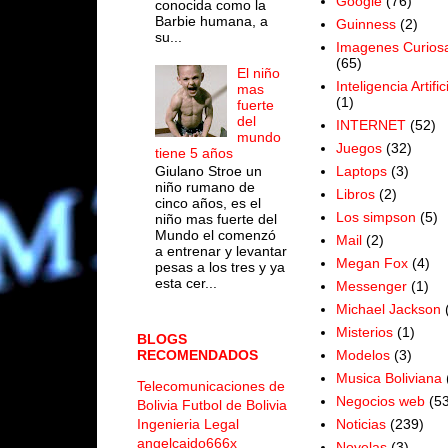
Google
(76)
conocida como la
Barbie humana, a
Guinness
(2)
su...
Imagenes Curios
(65)
El niño
Inteligencia Artific
mas
(1)
fuerte
del
INTERNET
(52)
mundo
Juegos
(32)
tiene 5 años
Laptops
(3)
Giulano Stroe un
niño rumano de
Libros
(2)
cinco años, es el
Los simpson
(5)
niño mas fuerte del
Mundo el comenzó
Mail
(2)
a entrenar y levantar
Megan Fox
(4)
pesas a los tres y ya
esta cer...
Messenger
(1)
Michael Jackson
Misterios
(1)
BLOGS
Modelos
(3)
RECOMENDADOS
Musica Boliviana
Telecomunicaciones de
Negocios web
(53
Bolivia
Futbol de Bolivia
Noticias
(239)
Ingenieria Legal
angelcaido666x
Novelas
(3)