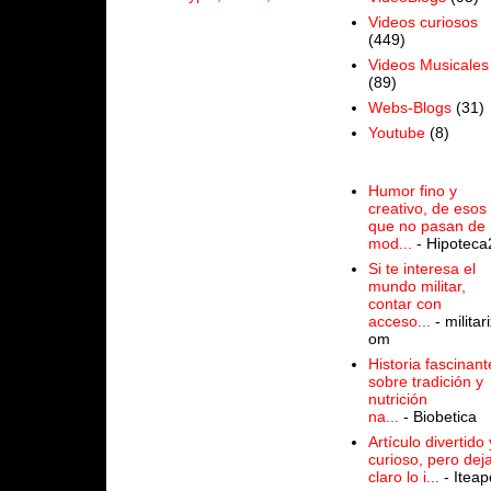
Videos curiosos
(449)
Videos Musicales
(89)
Webs-Blogs
(31)
Youtube
(8)
Humor fino y
creativo, de esos
que no pasan de
mod...
- Hipoteca
Si te interesa el
mundo militar,
contar con
acceso...
- militari
om
Historia fascinant
sobre tradición y
nutrición
na...
- Biobetica
Artículo divertido 
curioso, pero dej
claro lo i...
- Iteap