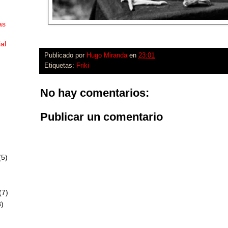
as
ial
Publicado por
Hugo Miranda
en
23:01
Etiquetas:
Friki
No hay comentarios:
Publicar un comentario
(5)
(7)
)