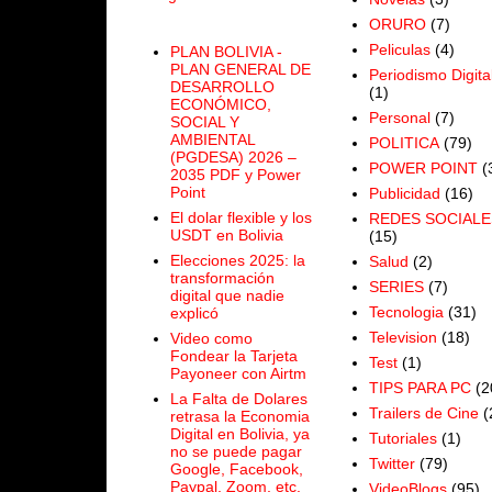
ORURO
(7)
Peliculas
(4)
PLAN BOLIVIA -
PLAN GENERAL DE
Periodismo Digita
DESARROLLO
(1)
ECONÓMICO,
Personal
(7)
SOCIAL Y
AMBIENTAL
POLITICA
(79)
(PGDESA) 2026 –
POWER POINT
(
2035 PDF y Power
Point
Publicidad
(16)
El dolar flexible y los
REDES SOCIALE
USDT en Bolivia
(15)
Elecciones 2025: la
Salud
(2)
transformación
SERIES
(7)
digital que nadie
Tecnologia
(31)
explicó
Television
(18)
Video como
Fondear la Tarjeta
Test
(1)
Payoneer con Airtm
TIPS PARA PC
(2
La Falta de Dolares
Trailers de Cine
(
retrasa la Economia
Digital en Bolivia, ya
Tutoriales
(1)
no se puede pagar
Twitter
(79)
Google, Facebook,
Paypal, Zoom, etc.
VideoBlogs
(95)