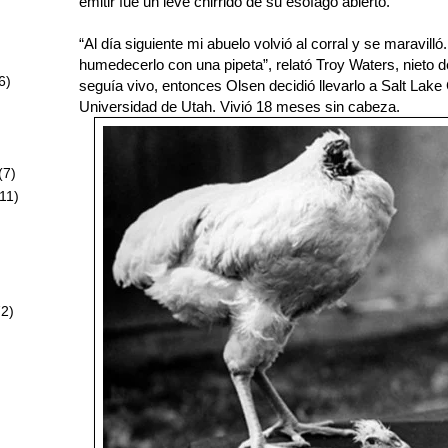
emitir fue un leve chirrido de su esófago abierto.
“Al día siguiente mi abuelo volvió al corral y se maravil
humedecerlo con una pipeta”, relató Troy Waters, nieto
6)
seguía vivo, entonces Olsen decidió llevarlo a Salt Lake 
Universidad de Utah. Vivió 18 meses sin cabeza.
)
(7)
11)
72)