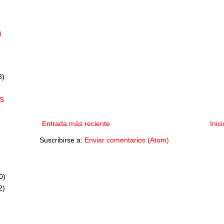
l
3)
S
Entrada más reciente
Inici
Suscribirse a:
Enviar comentarios (Atom)
0)
2)