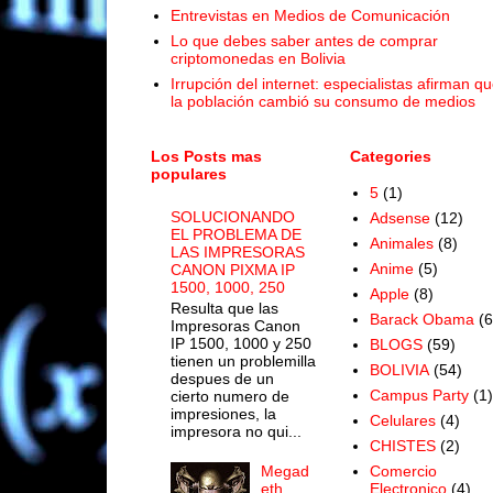
Entrevistas en Medios de Comunicación
Lo que debes saber antes de comprar
criptomonedas en Bolivia
Irrupción del internet: especialistas afirman q
la población cambió su consumo de medios
Los Posts mas
Categories
populares
5
(1)
SOLUCIONANDO
Adsense
(12)
EL PROBLEMA DE
Animales
(8)
LAS IMPRESORAS
Anime
(5)
CANON PIXMA IP
1500, 1000, 250
Apple
(8)
Resulta que las
Barack Obama
(6
Impresoras Canon
IP 1500, 1000 y 250
BLOGS
(59)
tienen un problemilla
BOLIVIA
(54)
despues de un
Campus Party
(1)
cierto numero de
impresiones, la
Celulares
(4)
impresora no qui...
CHISTES
(2)
Megad
Comercio
eth
Electronico
(4)