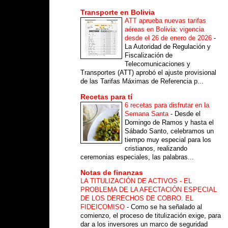
Transporte en Bolivia
ATT aprueba nuevas tarifas
aéreas en Bolivia: vigencia
desde el 26 de enero de 2026
-
La Autoridad de Regulación y
Fiscalización de
Telecomunicaciones y
Transportes (ATT) aprobó el ajuste provisional
de las Tarifas Máximas de Referencia p...
Recetas para tí
6 recetas para disfrutar en la
Semana Santa
-
Desde el
Domingo de Ramos y hasta el
Sábado Santo, celebramos un
tiempo muy especial para los
cristianos, realizando
ceremonias especiales, las palabras...
Notas de finanzas
LA TITULIZACIÓN DE ACTIVOS - EL
PROBLEMA DE LA AFECTACIÓN ESPECIAL
DE LOS DERECHOS DE COBRO. EL
FIDEICOMISO
-
Como se ha señalado al
comienzo, el proceso de titulización exige, para
dar a los inversores un marco de seguridad