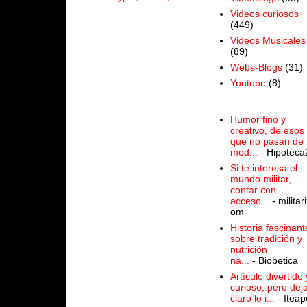
Videos curiosos
(449)
Videos Musicales
(89)
Webs-Blogs
(31)
Youtube
(8)
Humor fino y
creativo, de esos
que no pasan de
mod...
- Hipoteca
Si te interesa el
mundo militar,
contar con
acceso...
- militari
om
Historia fascinant
sobre tradición y
nutrición
na...
- Biobetica
Artículo divertido 
curioso, pero dej
claro lo i...
- Iteap