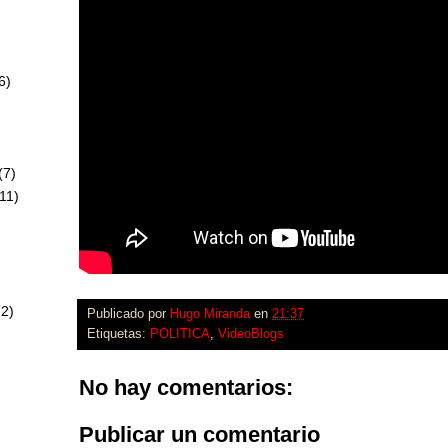
6)
)
(7)
11)
72)
Publicado por
Hugo Miranda
en
21:37
Etiquetas:
POLITICA
,
VideoBlogs
No hay comentarios:
Publicar un comentario