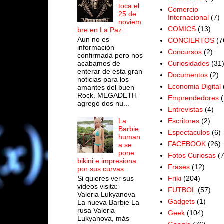
toca el
Comercio
25 de
Internacional
(7)
noviem
COMICS
(13)
bre en La Paz
Aun no es
CONCIERTOS
(7
información
Concursos
(2)
confirmada pero nos
acabamos de
Curiosidades
(31
enterar de esta gran
Documentos
(2)
noticias para los
Economia Digital
amantes del buen
Rock. MEGADETH
Emprendedores
(
agregò dos nu...
Entrevistas
(4)
Escritores
(2)
La
Barbie
Espectaculos
(6)
human
FACEBOOK
(26)
a se
pone
Fotos Curiosas
(
bikini e impresiona
Frases
(12)
por sus curvas
Si quieres ver sus
Friki
(204)
videos visita:
FUTBOL
(57)
Valeria Lukyanova
Gadgets
(1)
La nueva Barbie La
rusa Valeria
Geek
(104)
Lukyanova, más