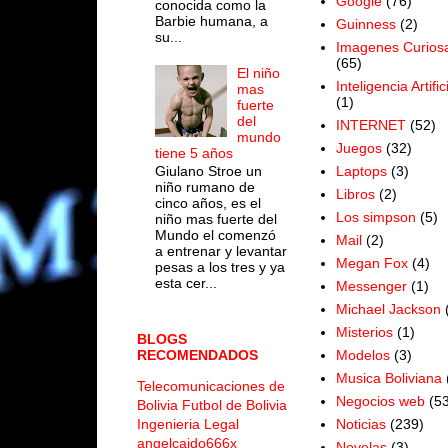
Google
(76)
conocida como la
Barbie humana, a
Guinness
(2)
su...
Imagenes Curios
(65)
El niño
Inteligencia Artific
mas
(1)
fuerte
del
INTERNET
(52)
mundo
Juegos
(32)
tiene 5 años
Laptops
(3)
Giulano Stroe un
niño rumano de
Libros
(2)
cinco años, es el
Los simpson
(5)
niño mas fuerte del
Mundo el comenzó
Mail
(2)
a entrenar y levantar
Megan Fox
(4)
pesas a los tres y ya
esta cer...
Messenger
(1)
Michael Jackson
Misterios
(1)
BLOGS
Modelos
(3)
RECOMENDADOS
Musica Boliviana
Telecomunicaciones de
Negocios web
(53
Bolivia
Futbol de Bolivia
Noticias
(239)
Ingenieria Legal
angelcaido666x
Novelas
(3)