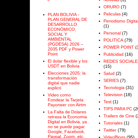
ORURO
(7)
Peliculas
(4)
PLAN BOLIVIA -
PLAN GENERAL DE
Periodismo Digita
DESARROLLO
(1)
ECONÓMICO,
Personal
(7)
SOCIAL Y
AMBIENTAL
POLITICA
(79)
(PGDESA) 2026 –
POWER POINT
(
2035 PDF y Power
Point
Publicidad
(16)
El dolar flexible y los
REDES SOCIALE
USDT en Bolivia
(15)
Elecciones 2025: la
Salud
(2)
transformación
SERIES
(7)
digital que nadie
Tecnologia
(31)
explicó
Television
(18)
Video como
Fondear la Tarjeta
Test
(1)
Payoneer con Airtm
TIPS PARA PC
(2
La Falta de Dolares
Trailers de Cine
(
retrasa la Economia
Digital en Bolivia, ya
Tutoriales
(1)
no se puede pagar
Twitter
(79)
Google, Facebook,
Paypal, Zoom, etc.
VideoBlogs
(95)