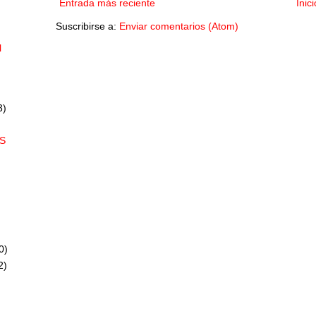
Entrada más reciente
Inici
Suscribirse a:
Enviar comentarios (Atom)
l
3)
S
0)
2)