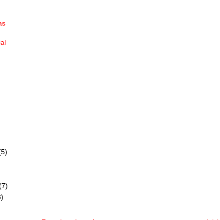
as
ial
(5)
(7)
)