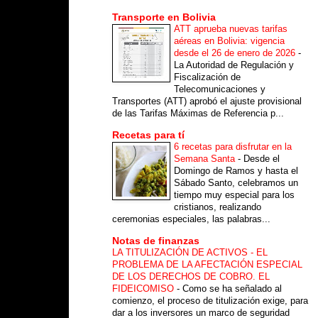
Transporte en Bolivia
ATT aprueba nuevas tarifas
aéreas en Bolivia: vigencia
desde el 26 de enero de 2026
-
La Autoridad de Regulación y
Fiscalización de
Telecomunicaciones y
Transportes (ATT) aprobó el ajuste provisional
de las Tarifas Máximas de Referencia p...
Recetas para tí
6 recetas para disfrutar en la
Semana Santa
-
Desde el
Domingo de Ramos y hasta el
Sábado Santo, celebramos un
tiempo muy especial para los
cristianos, realizando
ceremonias especiales, las palabras...
Notas de finanzas
LA TITULIZACIÓN DE ACTIVOS - EL
PROBLEMA DE LA AFECTACIÓN ESPECIAL
DE LOS DERECHOS DE COBRO. EL
FIDEICOMISO
-
Como se ha señalado al
comienzo, el proceso de titulización exige, para
dar a los inversores un marco de seguridad