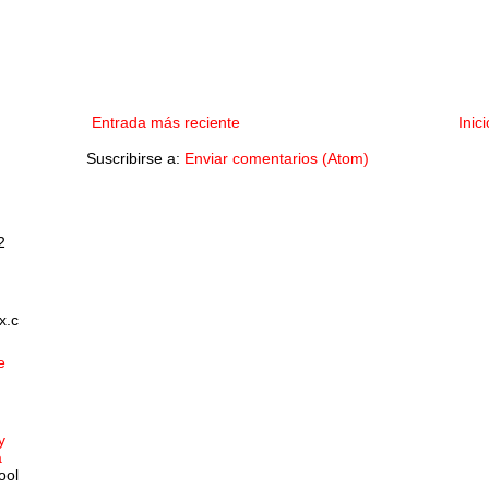
Entrada más reciente
Inici
Suscribirse a:
Enviar comentarios (Atom)
2
x.c
e
y
a
ool