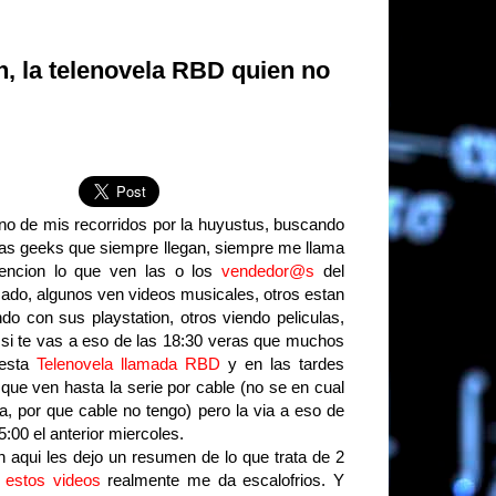
en, la telenovela RBD quien no
no de mis recorridos por la huyustus, buscando
tas geeks que siempre llegan, siempre me llama
tencion lo que ven las o los
vendedor@s
del
ado, algunos ven videos musicales, otros estan
ndo con sus playstation, otros viendo peliculas,
 si te vas a eso de las 18:30 veras que muchos
esta
Telenovela llamada RBD
y en las tardes
 que ven hasta la serie por cable (no se en cual
ra, por que cable no tengo) pero la via a eso de
5:00 el anterior miercoles.
in aqui les dejo un resumen de lo que trata de 2
 estos videos
realmente me da escalofrios. Y