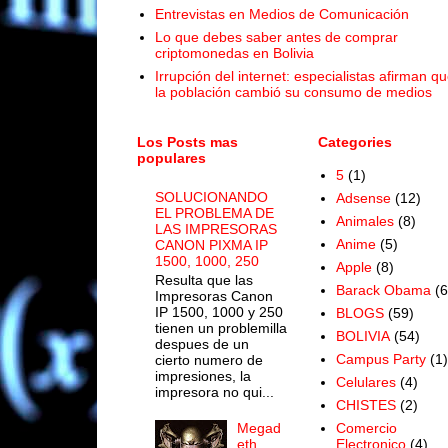
Entrevistas en Medios de Comunicación
Lo que debes saber antes de comprar
criptomonedas en Bolivia
Irrupción del internet: especialistas afirman q
la población cambió su consumo de medios
Los Posts mas
Categories
populares
5
(1)
SOLUCIONANDO
Adsense
(12)
EL PROBLEMA DE
Animales
(8)
LAS IMPRESORAS
Anime
(5)
CANON PIXMA IP
1500, 1000, 250
Apple
(8)
Resulta que las
Barack Obama
(6
Impresoras Canon
IP 1500, 1000 y 250
BLOGS
(59)
tienen un problemilla
BOLIVIA
(54)
despues de un
Campus Party
(1)
cierto numero de
impresiones, la
Celulares
(4)
impresora no qui...
CHISTES
(2)
Megad
Comercio
eth
Electronico
(4)