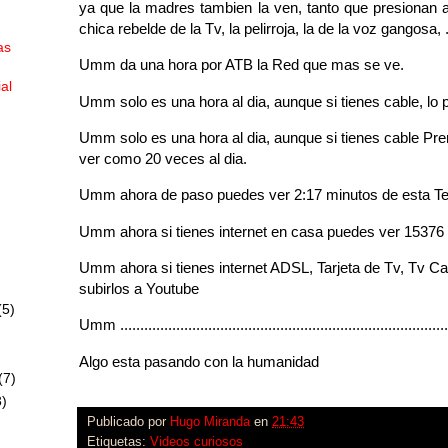
ya que la madres tambien la ven, tanto que presionan a
chica rebelde de la Tv, la pelirroja, la de la voz gangosa
as
Umm da una hora por ATB la Red que mas se ve.
ial
Umm solo es una hora al dia, aunque si tienes cable, lo
Umm solo es una hora al dia, aunque si tienes cable Pre
ver como 20 veces al dia.
Umm ahora de paso puedes ver 2:17 minutos de esta Tel
Umm ahora si tienes internet en casa puedes ver 15376 v
Umm ahora si tienes internet ADSL, Tarjeta de Tv, Tv Cab
subirlos a Youtube
(5)
Umm ............................................................................
Algo esta pasando con la humanidad
(7)
)
Publicado por
Hugo Miranda
en
21:43
Etiquetas:
Videos curiosos