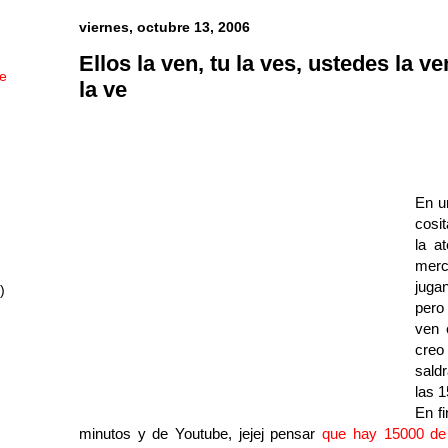
viernes, octubre 13, 2006
Ellos la ven, tu la ves, ustedes la v
ue
la ve
En u
cosi
la a
merc
juga
)
pero
ven 
creo
sald
las 1
En f
minutos y de Youtube, jejej pensar
que hay 15000 de