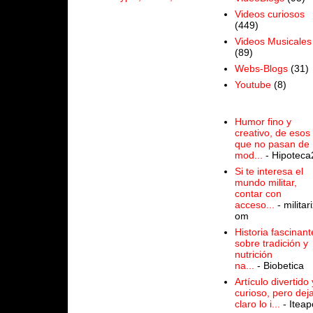
Videos curiosos
(449)
Videos Musicales
(89)
Webs-Blogs
(31)
Youtube
(8)
Humor fino y
creativo, de esos
que no pasan de
mod...
- Hipoteca
Si te interesa el
mundo militar,
contar con
acceso...
- militari
om
Historia fascinant
sobre tradición y
nutrición
na...
- Biobetica
Artículo divertido 
curioso, pero dej
claro lo i...
- Iteap