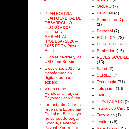
ORURO
(7)
Peliculas
(4)
PLAN BOLIVIA -
PLAN GENERAL DE
Periodismo Digita
DESARROLLO
(1)
ECONÓMICO,
Personal
(7)
SOCIAL Y
AMBIENTAL
POLITICA
(79)
(PGDESA) 2026 –
POWER POINT
(
2035 PDF y Power
Point
Publicidad
(16)
El dolar flexible y los
REDES SOCIALE
USDT en Bolivia
(15)
Elecciones 2025: la
Salud
(2)
transformación
SERIES
(7)
digital que nadie
Tecnologia
(31)
explicó
Television
(18)
Video como
Fondear la Tarjeta
Test
(1)
Payoneer con Airtm
TIPS PARA PC
(2
La Falta de Dolares
Trailers de Cine
(
retrasa la Economia
Digital en Bolivia, ya
Tutoriales
(1)
no se puede pagar
Twitter
(79)
Google, Facebook,
Paypal, Zoom, etc.
VideoBlogs
(95)