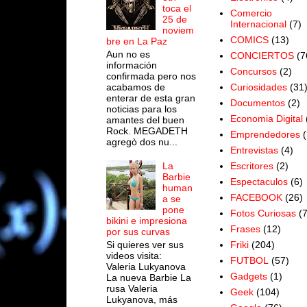
toca el
Comercio
25 de
Internacional
(7)
noviem
COMICS
(13)
bre en La Paz
Aun no es
CONCIERTOS
(7
información
Concursos
(2)
confirmada pero nos
acabamos de
Curiosidades
(31
enterar de esta gran
Documentos
(2)
noticias para los
Economia Digital
amantes del buen
Rock. MEGADETH
Emprendedores
(
agregò dos nu...
Entrevistas
(4)
Escritores
(2)
La
Barbie
Espectaculos
(6)
human
FACEBOOK
(26)
a se
pone
Fotos Curiosas
(
bikini e impresiona
Frases
(12)
por sus curvas
Si quieres ver sus
Friki
(204)
videos visita:
FUTBOL
(57)
Valeria Lukyanova
Gadgets
(1)
La nueva Barbie La
rusa Valeria
Geek
(104)
Lukyanova, más