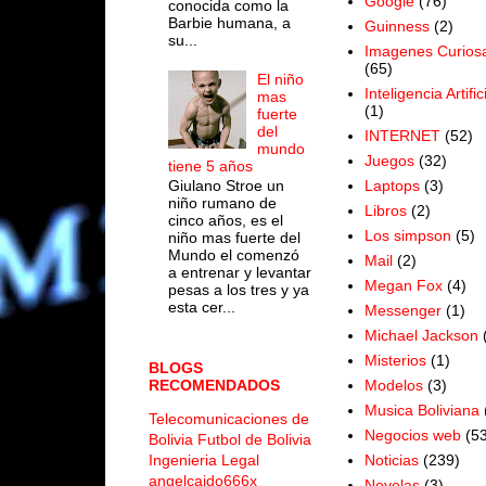
Google
(76)
conocida como la
Barbie humana, a
Guinness
(2)
su...
Imagenes Curios
(65)
El niño
Inteligencia Artific
mas
(1)
fuerte
del
INTERNET
(52)
mundo
Juegos
(32)
tiene 5 años
Laptops
(3)
Giulano Stroe un
niño rumano de
Libros
(2)
cinco años, es el
Los simpson
(5)
niño mas fuerte del
Mundo el comenzó
Mail
(2)
a entrenar y levantar
Megan Fox
(4)
pesas a los tres y ya
esta cer...
Messenger
(1)
Michael Jackson
Misterios
(1)
BLOGS
Modelos
(3)
RECOMENDADOS
Musica Boliviana
Telecomunicaciones de
Negocios web
(53
Bolivia
Futbol de Bolivia
Noticias
(239)
Ingenieria Legal
angelcaido666x
Novelas
(3)