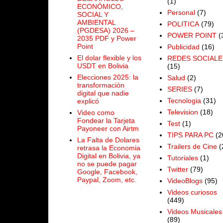
(1)
ECONÓMICO,
Personal
(7)
SOCIAL Y
AMBIENTAL
POLITICA
(79)
(PGDESA) 2026 –
POWER POINT
(
2035 PDF y Power
Point
Publicidad
(16)
El dolar flexible y los
REDES SOCIALE
USDT en Bolivia
(15)
Elecciones 2025: la
Salud
(2)
transformación
SERIES
(7)
digital que nadie
Tecnologia
(31)
explicó
Television
(18)
Video como
Fondear la Tarjeta
Test
(1)
Payoneer con Airtm
TIPS PARA PC
(2
La Falta de Dolares
Trailers de Cine
(
retrasa la Economia
Digital en Bolivia, ya
Tutoriales
(1)
no se puede pagar
Twitter
(79)
Google, Facebook,
Paypal, Zoom, etc.
VideoBlogs
(95)
Videos curiosos
(449)
Videos Musicales
(89)