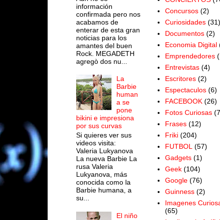
información
Concursos
(2)
confirmada pero nos
acabamos de
Curiosidades
(31
enterar de esta gran
Documentos
(2)
noticias para los
Economia Digital
amantes del buen
Rock. MEGADETH
Emprendedores
(
agregò dos nu...
Entrevistas
(4)
Escritores
(2)
La
Barbie
Espectaculos
(6)
human
FACEBOOK
(26)
a se
pone
Fotos Curiosas
(
bikini e impresiona
Frases
(12)
por sus curvas
Si quieres ver sus
Friki
(204)
videos visita:
FUTBOL
(57)
Valeria Lukyanova
Gadgets
(1)
La nueva Barbie La
rusa Valeria
Geek
(104)
Lukyanova, más
Google
(76)
conocida como la
Barbie humana, a
Guinness
(2)
su...
Imagenes Curios
(65)
El niño