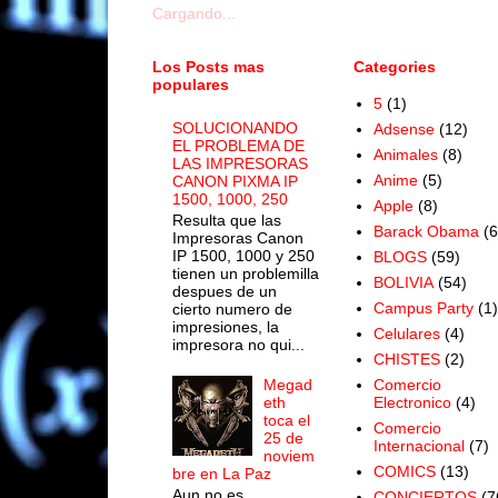
Cargando...
Los Posts mas
Categories
populares
5
(1)
SOLUCIONANDO
Adsense
(12)
EL PROBLEMA DE
Animales
(8)
LAS IMPRESORAS
Anime
(5)
CANON PIXMA IP
1500, 1000, 250
Apple
(8)
Resulta que las
Barack Obama
(6
Impresoras Canon
IP 1500, 1000 y 250
BLOGS
(59)
tienen un problemilla
BOLIVIA
(54)
despues de un
Campus Party
(1)
cierto numero de
impresiones, la
Celulares
(4)
impresora no qui...
CHISTES
(2)
Megad
Comercio
eth
Electronico
(4)
toca el
Comercio
25 de
Internacional
(7)
noviem
COMICS
(13)
bre en La Paz
Aun no es
CONCIERTOS
(7