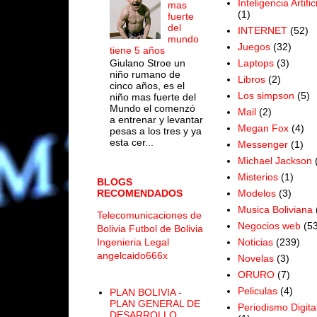
Inteligencia Artific
mas
(1)
fuerte
del
INTERNET
(52)
mundo
Juegos
(32)
tiene 5 años
Laptops
(3)
Giulano Stroe un
niño rumano de
Libros
(2)
cinco años, es el
Los simpson
(5)
niño mas fuerte del
Mundo el comenzó
Mail
(2)
a entrenar y levantar
Megan Fox
(4)
pesas a los tres y ya
esta cer...
Messenger
(1)
Michael Jackson
Misterios
(1)
BLOGS
Modelos
(3)
RECOMENDADOS
Musica Boliviana
Telecomunicaciones de
Negocios web
(53
Bolivia
Futbol de Bolivia
Noticias
(239)
Ingenieria Legal
angelcaido666x
Novelas
(3)
ORURO
(7)
Peliculas
(4)
PLAN BOLIVIA -
PLAN GENERAL DE
Periodismo Digita
DESARROLLO