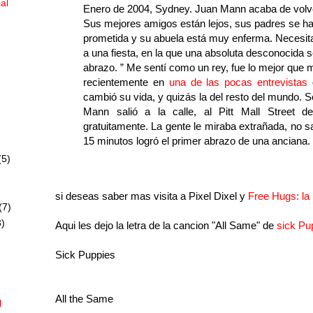
ial
Enero de 2004, Sydney. Juan Mann acaba de volve
Sus mejores amigos están lejos, sus padres se han
prometida y su abuela está muy enferma. Necesita
a una fiesta, en la que una absoluta desconocida se
abrazo. ” Me sentí como un rey, fue lo mejor que
recientemente en
una de las pocas entrevistas
q
cambió su vida, y quizás la del resto del mundo. 
Mann salió a la calle, al Pitt Mall Street d
gratuitamente. La gente le miraba extrañada, no 
15 minutos logró el primer abrazo de una anciana.
(5)
si deseas saber mas visita a Pixel Dixel y
Free Hugs: la
(7)
)
Aqui les dejo la letra de la cancion "All Same" de
sick Pu
Sick Puppies
All the Same
l