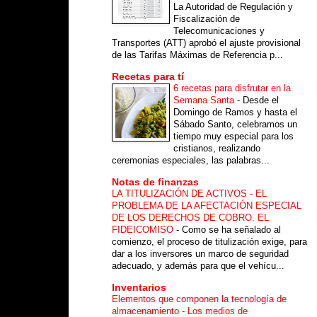
La Autoridad de Regulación y
Fiscalización de
Telecomunicaciones y
Transportes (ATT) aprobó el ajuste provisional
de las Tarifas Máximas de Referencia p...
Recetas para tí
6 recetas para disfrutar en la
Semana Santa
-
Desde el
Domingo de Ramos y hasta el
Sábado Santo, celebramos un
tiempo muy especial para los
cristianos, realizando
ceremonias especiales, las palabras...
Notas de finanzas
LA TITULIZACIÓN DE ACTIVOS - EL
PROBLEMA DE LA AFECTACIÓN ESPECIAL
DE LOS DERECHOS DE COBRO. EL
FIDEICOMISO
-
Como se ha señalado al
comienzo, el proceso de titulización exige, para
dar a los inversores un marco de seguridad
adecuado, y además para que el vehícu...
Inventarios
Elementos que componen la tecnología de
almacenamiento - Los medios de