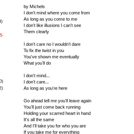
by Michels
I don't mind where you come from
As long as you come to me
3)
I don't like illusions I can't see
Them clearly
S
I don't care no I wouldn't dare
To fix the twist in you
You've shown me eventually
What you'll do
I don't mind...
0)
I don't care...
As long as you're here
2)
Go ahead tell me you'll leave again
You'll just come back running
Holding your scarred heart in hand
It's all the same
And I'll take you for who you are
If you take me for everything