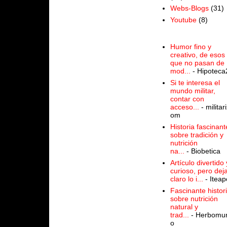
Webs-Blogs
(31)
Youtube
(8)
Humor fino y
creativo, de esos
que no pasan de
mod...
- Hipoteca
Si te interesa el
mundo militar,
contar con
acceso...
- militari
om
Historia fascinant
sobre tradición y
nutrición
na...
- Biobetica
Artículo divertido 
curioso, pero dej
claro lo i...
- Iteap
Fascinante histor
sobre nutrición
natural y
trad...
- Herbomu
o