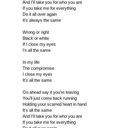
And I'll take you for who you are
If you take me for everything
Do it all over again
It's always the same
Wrong or right
Black or white
If I close my eyes
I's all the same
In my life
The compromise
I close my eyes
It's all the same
Go ahead say it you're leaving
You'll just come back running
Holding your scarred heart in hand
It's all the same
And I'll take you for who you are
If you take me for everything