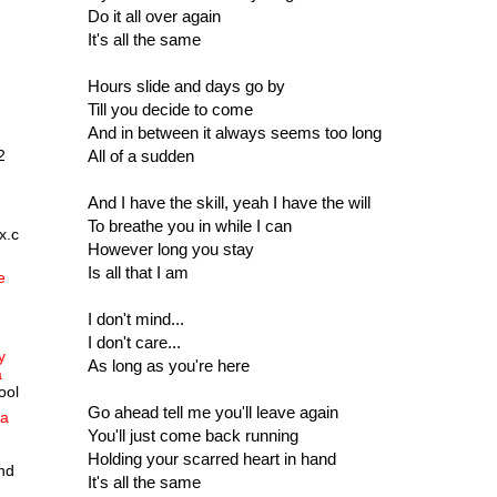
Do it all over again
It's all the same
Hours slide and days go by
Till you decide to come
And in between it always seems too long
All of a sudden
2
And I have the skill, yeah I have the will
To breathe you in while I can
x.c
However long you stay
Is all that I am
e
I don't mind...
I don't care...
y
As long as you're here
a
ool
Go ahead tell me you'll leave again
ia
You'll just come back running
Holding your scarred heart in hand
nd
It's all the same