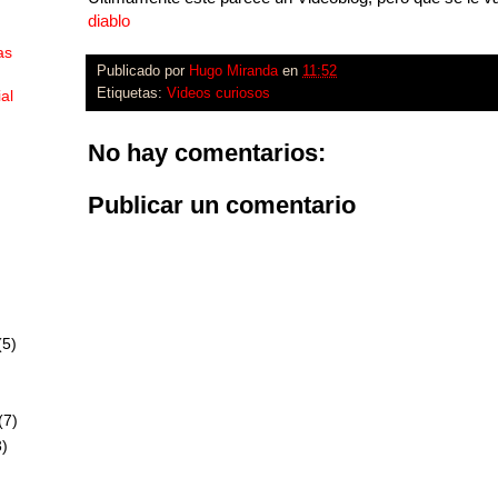
diablo
as
Publicado por
Hugo Miranda
en
11:52
Etiquetas:
Videos curiosos
ial
No hay comentarios:
Publicar un comentario
(5)
(7)
)