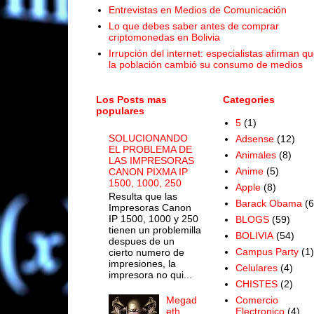
Entrevistas en Medios de Comunicación
Lo que debes saber antes de comprar
criptomonedas en Bolivia
Irrupción del internet: especialistas afirman q
la población cambió su consumo de medios
Los Posts mas
Categories
populares
5
(1)
SOLUCIONANDO
Adsense
(12)
EL PROBLEMA DE
Animales
(8)
LAS IMPRESORAS
Anime
(5)
CANON PIXMA IP
1500, 1000, 250
Apple
(8)
Resulta que las
Barack Obama
(6
Impresoras Canon
IP 1500, 1000 y 250
BLOGS
(59)
tienen un problemilla
BOLIVIA
(54)
despues de un
Campus Party
(1)
cierto numero de
impresiones, la
Celulares
(4)
impresora no qui...
CHISTES
(2)
Megad
Comercio
eth
Electronico
(4)