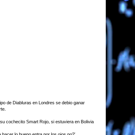
tipo de Diabluras en Londres se debio ganar
te.
y su cochecito Smart Rojo, si estuviera en Bolivia
hacer lo bueno entra por los ojos no?'