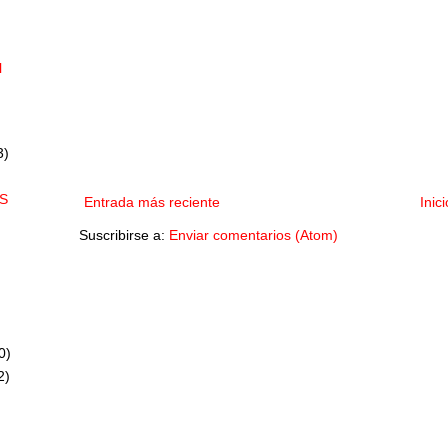
l
3)
S
Entrada más reciente
Inici
Suscribirse a:
Enviar comentarios (Atom)
0)
2)