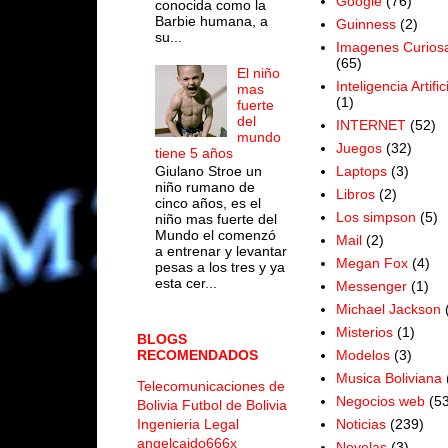
Google
(76)
conocida como la
Barbie humana, a
Guinness
(2)
su...
Imagenes Curios
(65)
El niño
Inteligencia Artific
mas
(1)
fuerte
del
INTERNET
(52)
mundo
Juegos
(32)
tiene 5 años
Laptops
(3)
Giulano Stroe un
niño rumano de
Libros
(2)
cinco años, es el
Los simpson
(5)
niño mas fuerte del
Mundo el comenzó
Mail
(2)
a entrenar y levantar
Megan Fox
(4)
pesas a los tres y ya
esta cer...
Messenger
(1)
Michael Jackson
Misterios
(1)
BLOGS
Modelos
(3)
RECOMENDADOS
Musica Boliviana
Telecomunicaciones de
Negocios web
(53
Bolivia
Futbol de Bolivia
Noticias
(239)
Ingenieria Legal
angelcaido666x
Novelas
(3)