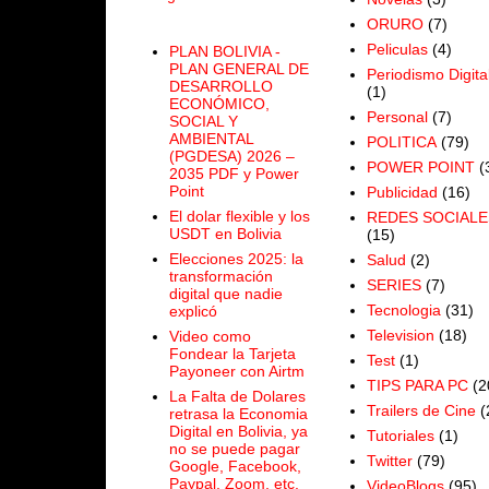
ORURO
(7)
Peliculas
(4)
PLAN BOLIVIA -
PLAN GENERAL DE
Periodismo Digita
DESARROLLO
(1)
ECONÓMICO,
Personal
(7)
SOCIAL Y
AMBIENTAL
POLITICA
(79)
(PGDESA) 2026 –
POWER POINT
(
2035 PDF y Power
Point
Publicidad
(16)
El dolar flexible y los
REDES SOCIALE
USDT en Bolivia
(15)
Elecciones 2025: la
Salud
(2)
transformación
SERIES
(7)
digital que nadie
Tecnologia
(31)
explicó
Television
(18)
Video como
Fondear la Tarjeta
Test
(1)
Payoneer con Airtm
TIPS PARA PC
(2
La Falta de Dolares
Trailers de Cine
(
retrasa la Economia
Digital en Bolivia, ya
Tutoriales
(1)
no se puede pagar
Twitter
(79)
Google, Facebook,
Paypal, Zoom, etc.
VideoBlogs
(95)