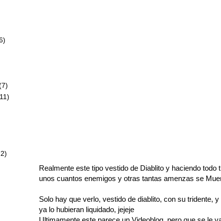
6)
)
(7)
11)
72)
Realmente este tipo vestido de Diablito y haciendo todo 
unos cuantos enemigos y otras tantas amenzas se Muer
Solo hay que verlo, vestido de diablito, con su tridente, 
ya lo hubieran liquidado, jejeje
Ultimamente este parece un Videoblog, pero que se le va 