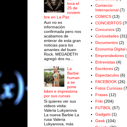
toca el
Comercio
25 de
Internacional
(7)
noviem
COMICS
(13)
bre en La Paz
Aun no es
CONCIERTOS
(7
información
Concursos
(2)
confirmada pero nos
acabamos de
Curiosidades
(31
enterar de esta gran
Documentos
(2)
noticias para los
Economia Digital
amantes del buen
Rock. MEGADETH
Emprendedores
(
agregò dos nu...
Entrevistas
(4)
Escritores
(2)
La
Barbie
Espectaculos
(6)
human
FACEBOOK
(26)
a se
pone
Fotos Curiosas
(
bikini e impresiona
Frases
(12)
por sus curvas
Si quieres ver sus
Friki
(204)
videos visita:
FUTBOL
(57)
Valeria Lukyanova
Gadgets
(1)
La nueva Barbie La
rusa Valeria
Geek
(104)
Lukyanova, más