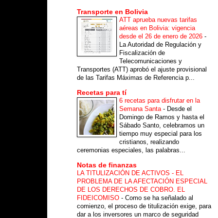
Transporte en Bolivia
ATT aprueba nuevas tarifas
aéreas en Bolivia: vigencia
desde el 26 de enero de 2026
-
La Autoridad de Regulación y
Fiscalización de
Telecomunicaciones y
Transportes (ATT) aprobó el ajuste provisional
de las Tarifas Máximas de Referencia p...
Recetas para tí
6 recetas para disfrutar en la
Semana Santa
-
Desde el
Domingo de Ramos y hasta el
Sábado Santo, celebramos un
tiempo muy especial para los
cristianos, realizando
ceremonias especiales, las palabras...
Notas de finanzas
LA TITULIZACIÓN DE ACTIVOS - EL
PROBLEMA DE LA AFECTACIÓN ESPECIAL
DE LOS DERECHOS DE COBRO. EL
FIDEICOMISO
-
Como se ha señalado al
comienzo, el proceso de titulización exige, para
dar a los inversores un marco de seguridad