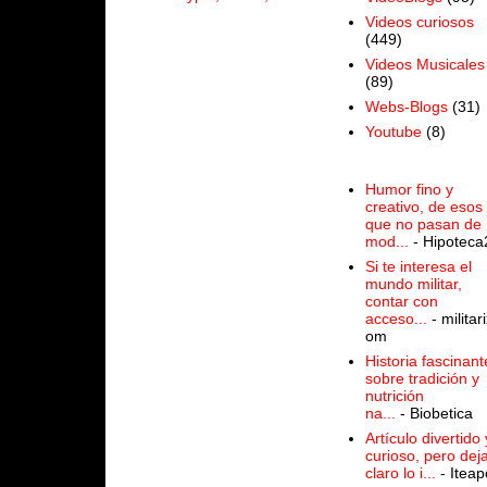
Videos curiosos
(449)
Videos Musicales
(89)
Webs-Blogs
(31)
Youtube
(8)
Humor fino y
creativo, de esos
que no pasan de
mod...
- Hipoteca
Si te interesa el
mundo militar,
contar con
acceso...
- militari
om
Historia fascinant
sobre tradición y
nutrición
na...
- Biobetica
Artículo divertido 
curioso, pero dej
claro lo i...
- Iteap