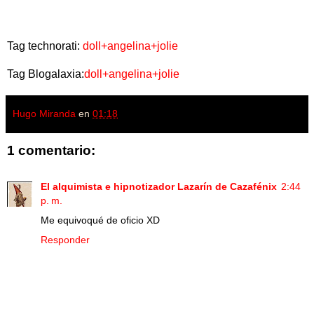
Tag technorati:
doll+angelina+jolie
Tag Blogalaxia:
doll+angelina+jolie
Hugo Miranda
en
01:18
1 comentario:
El alquimista e hipnotizador Lazarín de Cazafénix
2:44
p. m.
Me equivoqué de oficio XD
Responder