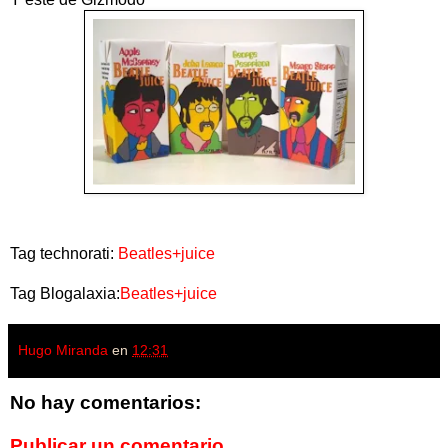
Tag technorati:
Beatles+juice
Tag Blogalaxia:
Beatles+juice
Hugo Miranda
en
12:31
No hay comentarios:
Publicar un comentario