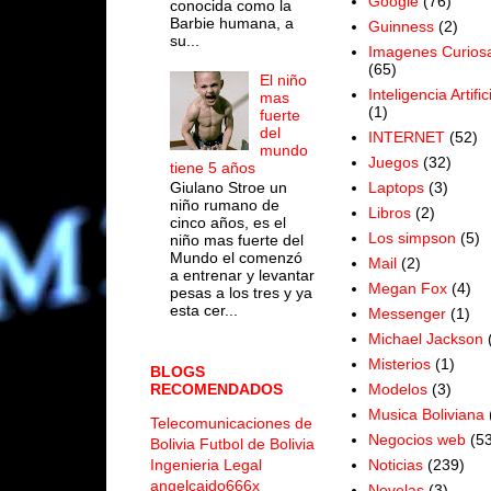
Google
(76)
conocida como la
Barbie humana, a
Guinness
(2)
su...
Imagenes Curios
(65)
El niño
Inteligencia Artific
mas
(1)
fuerte
del
INTERNET
(52)
mundo
Juegos
(32)
tiene 5 años
Laptops
(3)
Giulano Stroe un
niño rumano de
Libros
(2)
cinco años, es el
Los simpson
(5)
niño mas fuerte del
Mundo el comenzó
Mail
(2)
a entrenar y levantar
Megan Fox
(4)
pesas a los tres y ya
esta cer...
Messenger
(1)
Michael Jackson
Misterios
(1)
BLOGS
Modelos
(3)
RECOMENDADOS
Musica Boliviana
Telecomunicaciones de
Negocios web
(53
Bolivia
Futbol de Bolivia
Noticias
(239)
Ingenieria Legal
angelcaido666x
Novelas
(3)