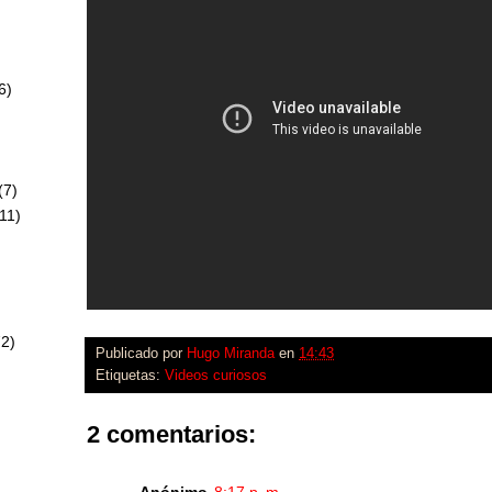
6)
)
(7)
11)
72)
Publicado por
Hugo Miranda
en
14:43
Etiquetas:
Videos curiosos
2 comentarios:
Anónimo
8:17 p. m.