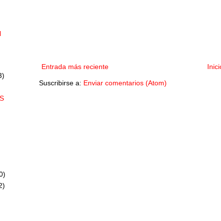
l
Entrada más reciente
Inici
3)
Suscribirse a:
Enviar comentarios (Atom)
S
0)
2)