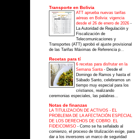
Transporte en Bolivia
ATT aprueba nuevas tarifas
aéreas en Bolivia: vigencia
desde el 26 de enero de 2026
-
La Autoridad de Regulación y
Fiscalización de
Telecomunicaciones y
Transportes (ATT) aprobó el ajuste provisional
de las Tarifas Máximas de Referencia p...
Recetas para tí
6 recetas para disfrutar en la
Semana Santa
-
Desde el
Domingo de Ramos y hasta el
Sábado Santo, celebramos un
tiempo muy especial para los
cristianos, realizando
ceremonias especiales, las palabras...
Notas de finanzas
LA TITULIZACIÓN DE ACTIVOS - EL
PROBLEMA DE LA AFECTACIÓN ESPECIAL
DE LOS DERECHOS DE COBRO. EL
FIDEICOMISO
-
Como se ha señalado al
comienzo, el proceso de titulización exige, para
dar a los inversores un marco de seguridad