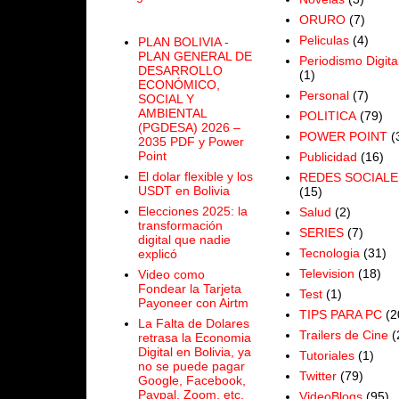
ORURO
(7)
Peliculas
(4)
PLAN BOLIVIA -
PLAN GENERAL DE
Periodismo Digita
DESARROLLO
(1)
ECONÓMICO,
Personal
(7)
SOCIAL Y
AMBIENTAL
POLITICA
(79)
(PGDESA) 2026 –
POWER POINT
(
2035 PDF y Power
Point
Publicidad
(16)
El dolar flexible y los
REDES SOCIALE
USDT en Bolivia
(15)
Elecciones 2025: la
Salud
(2)
transformación
SERIES
(7)
digital que nadie
Tecnologia
(31)
explicó
Television
(18)
Video como
Fondear la Tarjeta
Test
(1)
Payoneer con Airtm
TIPS PARA PC
(2
La Falta de Dolares
Trailers de Cine
(
retrasa la Economia
Digital en Bolivia, ya
Tutoriales
(1)
no se puede pagar
Twitter
(79)
Google, Facebook,
Paypal, Zoom, etc.
VideoBlogs
(95)