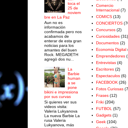
toca el
Comercio
25 de
Internacional
(7)
noviem
COMICS
(13)
bre en La Paz
Aun no es
CONCIERTOS
(7
información
Concursos
(2)
confirmada pero nos
acabamos de
Curiosidades
(31
enterar de esta gran
Documentos
(2)
noticias para los
Economia Digital
amantes del buen
Rock. MEGADETH
Emprendedores
(
agregò dos nu...
Entrevistas
(4)
Escritores
(2)
La
Barbie
Espectaculos
(6)
human
FACEBOOK
(26)
a se
pone
Fotos Curiosas
(
bikini e impresiona
Frases
(12)
por sus curvas
Si quieres ver sus
Friki
(204)
videos visita:
FUTBOL
(57)
Valeria Lukyanova
Gadgets
(1)
La nueva Barbie La
rusa Valeria
Geek
(104)
Lukyanova, más