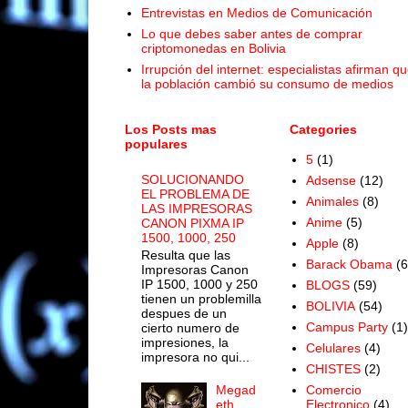
Entrevistas en Medios de Comunicación
Lo que debes saber antes de comprar
criptomonedas en Bolivia
Irrupción del internet: especialistas afirman q
la población cambió su consumo de medios
Los Posts mas
Categories
populares
5
(1)
SOLUCIONANDO
Adsense
(12)
EL PROBLEMA DE
Animales
(8)
LAS IMPRESORAS
Anime
(5)
CANON PIXMA IP
1500, 1000, 250
Apple
(8)
Resulta que las
Barack Obama
(6
Impresoras Canon
IP 1500, 1000 y 250
BLOGS
(59)
tienen un problemilla
BOLIVIA
(54)
despues de un
Campus Party
(1)
cierto numero de
impresiones, la
Celulares
(4)
impresora no qui...
CHISTES
(2)
Megad
Comercio
eth
Electronico
(4)