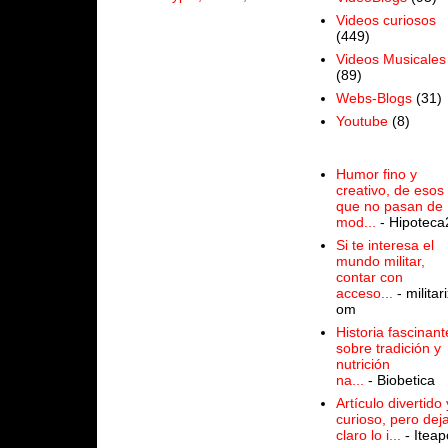
Videos curiosos
(449)
Videos Musicales
(89)
Webs-Blogs
(31)
Youtube
(8)
Humor fino y
creativo, de esos
que no pasan de
mod...
- Hipoteca
Si te interesa el
mundo militar,
contar con
acceso...
- militari
om
Historia fascinant
sobre tradición y
nutrición
na...
- Biobetica
Artículo divertido 
curioso, pero dej
claro lo i...
- Iteap