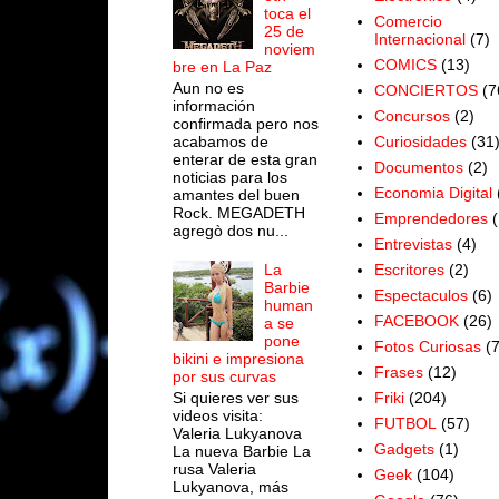
toca el
Comercio
25 de
Internacional
(7)
noviem
COMICS
(13)
bre en La Paz
Aun no es
CONCIERTOS
(7
información
Concursos
(2)
confirmada pero nos
acabamos de
Curiosidades
(31
enterar de esta gran
Documentos
(2)
noticias para los
Economia Digital
amantes del buen
Rock. MEGADETH
Emprendedores
(
agregò dos nu...
Entrevistas
(4)
Escritores
(2)
La
Barbie
Espectaculos
(6)
human
FACEBOOK
(26)
a se
pone
Fotos Curiosas
(
bikini e impresiona
Frases
(12)
por sus curvas
Si quieres ver sus
Friki
(204)
videos visita:
FUTBOL
(57)
Valeria Lukyanova
Gadgets
(1)
La nueva Barbie La
rusa Valeria
Geek
(104)
Lukyanova, más