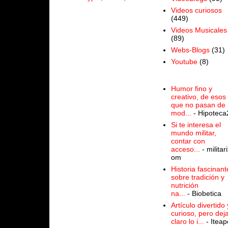
Videos curiosos
(449)
Videos Musicales
(89)
Webs-Blogs
(31)
Youtube
(8)
Humor fino y
creativo, de esos
que no pasan de
mod...
- Hipoteca
Si te interesa el
mundo militar,
contar con
acceso...
- militari
om
Historia fascinant
sobre tradición y
nutrición
na...
- Biobetica
Artículo divertido 
curioso, pero dej
claro lo i...
- Iteap