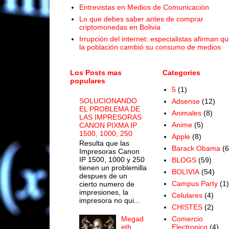
Entrevistas en Medios de Comunicación
Lo que debes saber antes de comprar
criptomonedas en Bolivia
Irrupción del internet: especialistas afirman q
la población cambió su consumo de medios
Los Posts mas
Categories
populares
5
(1)
SOLUCIONANDO
Adsense
(12)
EL PROBLEMA DE
Animales
(8)
LAS IMPRESORAS
Anime
(5)
CANON PIXMA IP
1500, 1000, 250
Apple
(8)
Resulta que las
Barack Obama
(6
Impresoras Canon
IP 1500, 1000 y 250
BLOGS
(59)
tienen un problemilla
BOLIVIA
(54)
despues de un
Campus Party
(1)
cierto numero de
impresiones, la
Celulares
(4)
impresora no qui...
CHISTES
(2)
Megad
Comercio
eth
Electronico
(4)