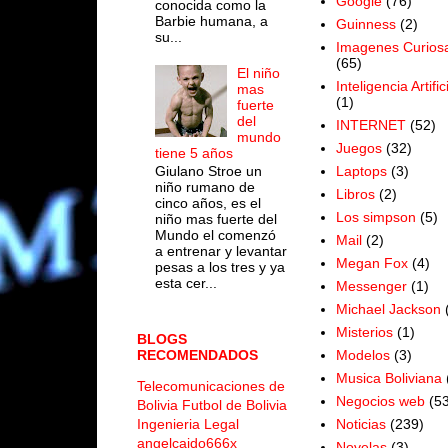
Google
(76)
conocida como la
Barbie humana, a
Guinness
(2)
su...
Imagenes Curios
(65)
El niño
Inteligencia Artific
mas
(1)
fuerte
del
INTERNET
(52)
mundo
Juegos
(32)
tiene 5 años
Laptops
(3)
Giulano Stroe un
niño rumano de
Libros
(2)
cinco años, es el
Los simpson
(5)
niño mas fuerte del
Mundo el comenzó
Mail
(2)
a entrenar y levantar
Megan Fox
(4)
pesas a los tres y ya
esta cer...
Messenger
(1)
Michael Jackson
Misterios
(1)
BLOGS
Modelos
(3)
RECOMENDADOS
Musica Boliviana
Telecomunicaciones de
Negocios web
(53
Bolivia
Futbol de Bolivia
Noticias
(239)
Ingenieria Legal
angelcaido666x
Novelas
(3)