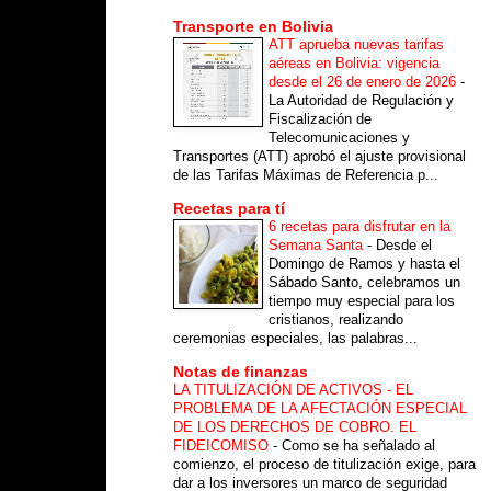
Transporte en Bolivia
ATT aprueba nuevas tarifas
aéreas en Bolivia: vigencia
desde el 26 de enero de 2026
-
La Autoridad de Regulación y
Fiscalización de
Telecomunicaciones y
Transportes (ATT) aprobó el ajuste provisional
de las Tarifas Máximas de Referencia p...
Recetas para tí
6 recetas para disfrutar en la
Semana Santa
-
Desde el
Domingo de Ramos y hasta el
Sábado Santo, celebramos un
tiempo muy especial para los
cristianos, realizando
ceremonias especiales, las palabras...
Notas de finanzas
LA TITULIZACIÓN DE ACTIVOS - EL
PROBLEMA DE LA AFECTACIÓN ESPECIAL
DE LOS DERECHOS DE COBRO. EL
FIDEICOMISO
-
Como se ha señalado al
comienzo, el proceso de titulización exige, para
dar a los inversores un marco de seguridad