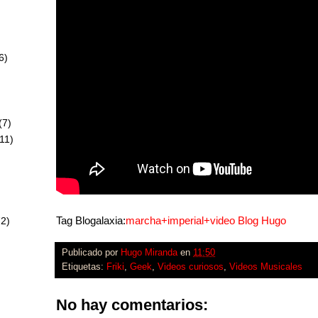
6)
)
(7)
11)
Tag Blogalaxia:
marcha+imperial+video
Blog Hugo
72)
Publicado por
Hugo Miranda
en
11:50
Etiquetas:
Friki
,
Geek
,
Videos curiosos
,
Videos Musicales
No hay comentarios: