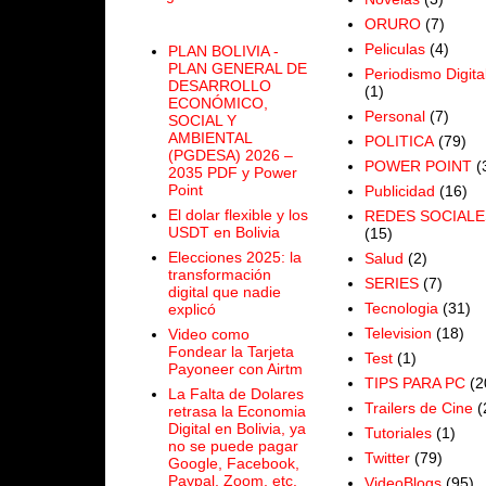
ORURO
(7)
Peliculas
(4)
PLAN BOLIVIA -
PLAN GENERAL DE
Periodismo Digita
DESARROLLO
(1)
ECONÓMICO,
Personal
(7)
SOCIAL Y
AMBIENTAL
POLITICA
(79)
(PGDESA) 2026 –
POWER POINT
(
2035 PDF y Power
Point
Publicidad
(16)
El dolar flexible y los
REDES SOCIALE
USDT en Bolivia
(15)
Elecciones 2025: la
Salud
(2)
transformación
SERIES
(7)
digital que nadie
Tecnologia
(31)
explicó
Television
(18)
Video como
Fondear la Tarjeta
Test
(1)
Payoneer con Airtm
TIPS PARA PC
(2
La Falta de Dolares
Trailers de Cine
(
retrasa la Economia
Digital en Bolivia, ya
Tutoriales
(1)
no se puede pagar
Twitter
(79)
Google, Facebook,
Paypal, Zoom, etc.
VideoBlogs
(95)