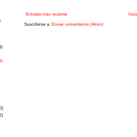
Entrada más reciente
Inici
l
Suscribirse a:
Enviar comentarios (Atom)
3)
S
0)
2)