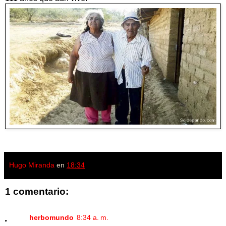
Hugo Miranda
en
18:34
1 comentario:
herbomundo
8:34 a. m.