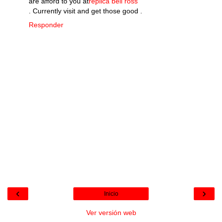
are afford to you at
replica bell ross
. Currently visit and get those good .
Responder
‹
›
Inicio
Ver versión web